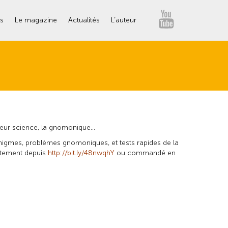
YouTube
es
Le magazine
Actualités
L’auteur
t leur science, la gnomonique…
énigmes, problèmes gnomoniques, et tests rapides de la
tuitement depuis
http://bit.ly/48nwqhY
ou commandé en