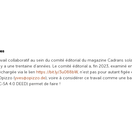
es
travail collaboratif au sein du comité éditorial du magazine
Cadrans sola
y a une trentaine d’années. Le comité éditorial a, fin 2023, examiné en 
échargée via le lien
https://bit.ly/3u088bW
, n’est pas pour autant figé
Opizzo (
yves@opizzo.de
), voire à considérer ce travail comme une b
NC-SA 4.0 DEED) permet de faire !