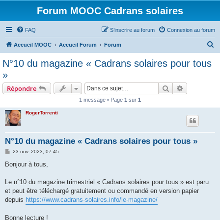
Forum MOOC Cadrans solaires
FAQ
S’inscrire au forum
Connexion au forum
R
Accueil MOOC
Accueil Forum
Forum
e
N°10 du magazine « Cadrans solaires pour tous
c
»
h
Rechercher
Recherche 
Répondre
e
1 message • Page
1
sur
1
r
RogerTorrenti
c
h
e
N°10 du magazine « Cadrans solaires pour tous »
r
M
23 nov. 2023, 07:45
e
s
Bonjour à tous,
s
a
g
Le n°10 du magazine trimestriel « Cadrans solaires pour tous » est paru
e
et peut être téléchargé gratuitement ou commandé en version papier
depuis
https://www.cadrans-solaires.info/le-magazine/
Bonne lecture !