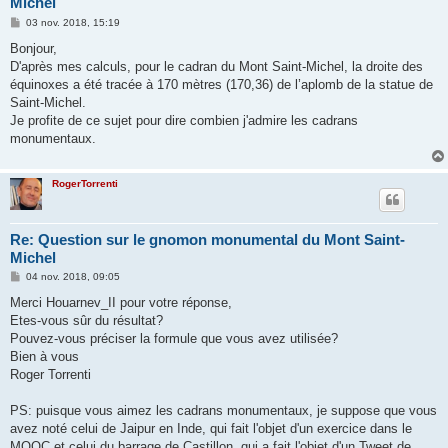
Michel
M
03 nov. 2018, 15:19
e
s
Bonjour,
s
D'après mes calculs, pour le cadran du Mont Saint-Michel, la droite des
a
g
équinoxes a été tracée à 170 mètres (170,36) de l’aplomb de la statue de
e
Saint-Michel.
Je profite de ce sujet pour dire combien j'admire les cadrans
monumentaux.
RogerTorrenti
Re: Question sur le gnomon monumental du Mont Saint-
Michel
M
04 nov. 2018, 09:05
e
s
Merci Houarnev_II pour votre réponse,
s
Etes-vous sûr du résultat?
a
g
Pouvez-vous préciser la formule que vous avez utilisée?
e
Bien à vous
Roger Torrenti
PS: puisque vous aimez les cadrans monumentaux, je suppose que vous
avez noté celui de Jaipur en Inde, qui fait l'objet d'un exercice dans le
MOOC et celui du barrage de Castillon, qui a fait l'objet d'un Tweet de