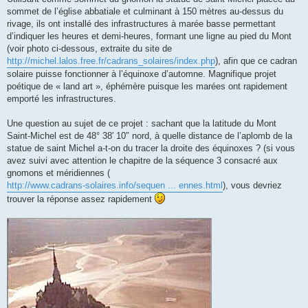
sommet de l’église abbatiale et culminant à 150 mètres au-dessus du
rivage, ils ont installé des infrastructures à marée basse permettant
d’indiquer les heures et demi-heures, formant une ligne au pied du Mont
(voir photo ci-dessous, extraite du site de
http://michel.lalos.free.fr/cadrans_solaires/index.php
), afin que ce cadran
solaire puisse fonctionner à l’équinoxe d’automne. Magnifique projet
poétique de « land art », éphémère puisque les marées ont rapidement
emporté les infrastructures.
Une question au sujet de ce projet : sachant que la latitude du Mont
Saint-Michel est de 48° 38′ 10″ nord, à quelle distance de l’aplomb de la
statue de saint Michel a-t-on du tracer la droite des équinoxes ? (si vous
avez suivi avec attention le chapitre de la séquence 3 consacré aux
gnomons et méridiennes (
http://www.cadrans-solaires.info/sequen ... ennes.html
), vous devriez
trouver la réponse assez rapidement