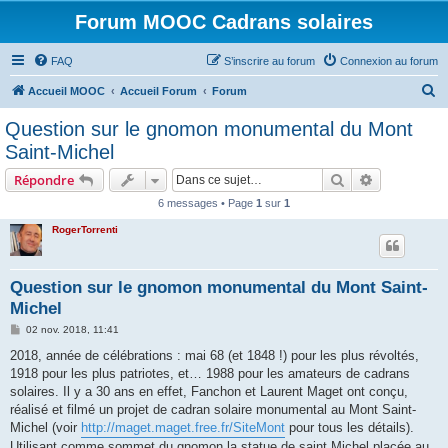
Forum MOOC Cadrans solaires
FAQ
S’inscrire au forum
Connexion au forum
R
Accueil MOOC
Accueil Forum
Forum
e
Question sur le gnomon monumental du Mont
c
Saint-Michel
h
Rechercher
Recherche 
Répondre
e
6 messages • Page
1
sur
1
r
RogerTorrenti
c
h
e
Question sur le gnomon monumental du Mont Saint-
Michel
r
M
02 nov. 2018, 11:41
e
s
2018, année de célébrations : mai 68 (et 1848 !) pour les plus révoltés,
s
1918 pour les plus patriotes, et… 1988 pour les amateurs de cadrans
a
g
solaires. Il y a 30 ans en effet, Fanchon et Laurent Maget ont conçu,
e
réalisé et filmé un projet de cadran solaire monumental au Mont Saint-
Michel (voir
http://maget.maget.free.fr/SiteMont
pour tous les détails).
Utilisant comme sommet du gnomon la statue de saint Michel placée au