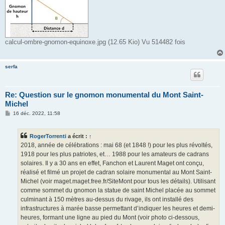
calcul-ombre-gnomon-equinoxe.jpg (12.65 Kio) Vu 514482 fois
serfa
Re: Question sur le gnomon monumental du Mont Saint-
Michel
M
16 déc. 2022, 11:58
e
s
s
RogerTorrenti
a écrit :
↑
a
g
2018, année de célébrations : mai 68 (et 1848 !) pour les plus révoltés,
e
1918 pour les plus patriotes, et… 1988 pour les amateurs de cadrans
solaires. Il y a 30 ans en effet, Fanchon et Laurent Maget ont conçu,
réalisé et filmé un projet de cadran solaire monumental au Mont Saint-
Michel (voir maget.maget.free.fr/SiteMont pour tous les détails). Utilisant
comme sommet du gnomon la statue de saint Michel placée au sommet
culminant à 150 mètres au-dessus du rivage, ils ont installé des
infrastructures à marée basse permettant d’indiquer les heures et demi-
heures, formant une ligne au pied du Mont (voir photo ci-dessous,