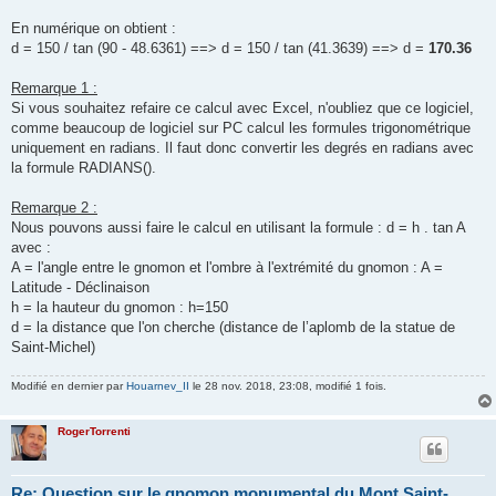
En numérique on obtient :
d = 150 / tan (90 - 48.6361) ==> d = 150 / tan (41.3639) ==> d =
170.36
Remarque 1 :
Si vous souhaitez refaire ce calcul avec Excel, n'oubliez que ce logiciel,
comme beaucoup de logiciel sur PC calcul les formules trigonométrique
uniquement en radians. Il faut donc convertir les degrés en radians avec
la formule RADIANS().
Remarque 2 :
Nous pouvons aussi faire le calcul en utilisant la formule : d = h . tan A
avec :
A = l'angle entre le gnomon et l'ombre à l'extrémité du gnomon : A =
Latitude - Déclinaison
h = la hauteur du gnomon : h=150
d = la distance que l'on cherche (distance de l’aplomb de la statue de
Saint-Michel)
Modifié en dernier par
Houarnev_II
le 28 nov. 2018, 23:08, modifié 1 fois.
RogerTorrenti
Re: Question sur le gnomon monumental du Mont Saint-