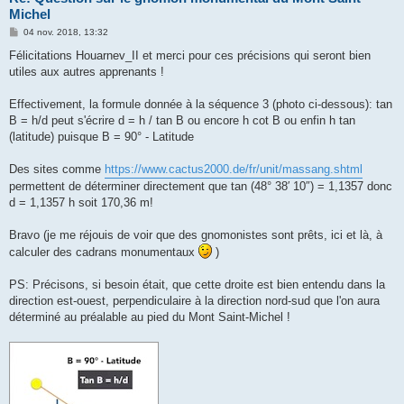
Michel
M
04 nov. 2018, 13:32
e
s
Félicitations Houarnev_II et merci pour ces précisions qui seront bien
s
utiles aux autres apprenants !
a
g
e
Effectivement, la formule donnée à la séquence 3 (photo ci-dessous): tan
B = h/d peut s'écrire d = h / tan B ou encore h cot B ou enfin h tan
(latitude) puisque B = 90° - Latitude
Des sites comme
https://www.cactus2000.de/fr/unit/massang.shtml
permettent de déterminer directement que tan (48° 38′ 10″) = 1,1357 donc
d = 1,1357 h soit 170,36 m!
Bravo (je me réjouis de voir que des gnomonistes sont prêts, ici et là, à
calculer des cadrans monumentaux
)
PS: Précisons, si besoin était, que cette droite est bien entendu dans la
direction est-ouest, perpendiculaire à la direction nord-sud que l'on aura
déterminé au préalable au pied du Mont Saint-Michel !