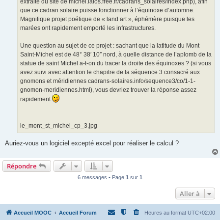
extraite du site de michel.lalos.free.fr/cadrans_solaires/index.php), afin
que ce cadran solaire puisse fonctionner à l’équinoxe d’automne.
Magnifique projet poétique de « land art », éphémère puisque les
marées ont rapidement emporté les infrastructures.
Une question au sujet de ce projet : sachant que la latitude du Mont
Saint-Michel est de 48° 38′ 10″ nord, à quelle distance de l’aplomb de la
statue de saint Michel a-t-on du tracer la droite des équinoxes ? (si vous
avez suivi avec attention le chapitre de la séquence 3 consacré aux
gnomons et méridiennes cadrans-solaires.info/sequence3/co/1-1-
gnomon-meridiennes.html), vous devriez trouver la réponse assez
rapidement
le_mont_st_michel_cp_3.jpg
Auriez-vous un logiciel excepté excel pour réaliser le calcul ?
Répondre
6 messages • Page
1
sur
1
Aller à
Accueil MOOC
Accueil Forum
Heures au format
UTC+02:00