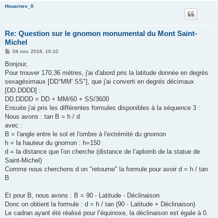
Houarnev_II
Re: Question sur le gnomon monumental du Mont Saint-
Michel
M
04 nov. 2018, 10:10
e
s
Bonjour,
s
Pour trouver 170,36 mètres, j'ai d'abord pris la latitude donnée en degrés
a
g
sexagésimaux [DD°MM' SS"], que j'ai converti en degrés décimaux
e
[DD.DDDD] :
DD.DDDD = DD + MM/60 + SS/3600
Ensuite j'ai pris les différentes formules disponibles à la séquence 3 :
Nous avons : tan B = h / d
avec :
B = l'angle entre le sol et l'ombre à l'extrémité du gnomon
h = la hauteur du gnomon : h=150
d = la distance que l'on cherche (distance de l’aplomb de la statue de
Saint-Michel)
Comme nous cherchons d on "retourne" la formule pour avoir d = h / tan
B
Et pour B, nous avons : B = 90 - Latitude - Déclinaison
Donc on obtient la formule : d = h / tan (90 - Latitude + Déclinaison)
Le cadran ayant été réalisé pour l’équinoxe, la déclinaison est égale à 0.