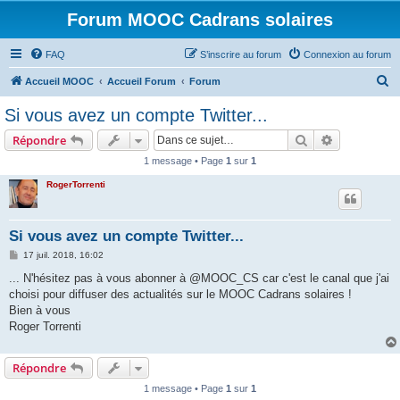
Forum MOOC Cadrans solaires
FAQ
S’inscrire au forum
Connexion au forum
R
Accueil MOOC
Accueil Forum
Forum
e
Si vous avez un compte Twitter...
c
Rechercher
Recherche 
Répondre
h
1 message • Page
1
sur
1
e
RogerTorrenti
r
c
h
Si vous avez un compte Twitter...
e
M
17 juil. 2018, 16:02
e
r
s
... N'hésitez pas à vous abonner à @MOOC_CS car c'est le canal que j'ai
s
choisi pour diffuser des actualités sur le MOOC Cadrans solaires !
a
g
Bien à vous
e
Roger Torrenti
Répondre
1 message • Page
1
sur
1