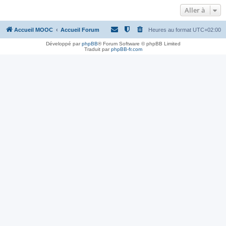
Aller à
Accueil MOOC
Accueil Forum
Heures au format
UTC+02:00
Développé par
phpBB
® Forum Software © phpBB Limited
Traduit par
phpBB-fr.com