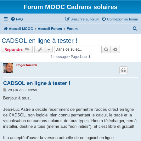
Forum MOOC Cadrans solaires
FAQ
S’inscrire au forum
Connexion au forum
R
Accueil MOOC
Accueil Forum
Forum
e
CADSOL en ligne à tester !
c
Rechercher
Recherche 
Répondre
h
1 message • Page
1
sur
1
e
RogerTorrenti
r
c
h
CADSOL en ligne à tester !
e
M
29 juin 2022, 09:58
e
r
s
Bonjour à tous,
s
a
g
Jean-Luc Astre a décidé récemment de permettre l'accès direct en ligne
e
de CADSOL, son logiciel bien connu permettant le calcul, le tracé et la
visualisation de cadrans solaires de tous types. Rien à télécharger, rien à
installer, destiné à tous (même aux "non initiés"), et c'est libre et gratuit!
Il a accepté d'ouvrir la version actuelle de ce logiciel en ligne