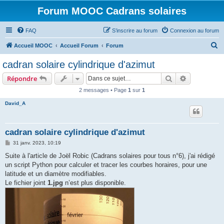
Forum MOOC Cadrans solaires
FAQ
S’inscrire au forum
Connexion au forum
R
Accueil MOOC
Accueil Forum
Forum
e
cadran solaire cylindrique d'azimut
c
Rechercher
Recherche 
Répondre
h
2 messages • Page
1
sur
1
e
David_A
r
c
h
cadran solaire cylindrique d'azimut
e
M
31 janv. 2023, 10:19
e
r
s
Suite à l'article de Joël Robic (Cadrans solaires pour tous n°6), j'ai rédigé
s
un script Python pour calculer et tracer les courbes horaires, pour une
a
g
latitude et un diamètre modifiables.
e
Le fichier joint
1.jpg
n’est plus disponible.