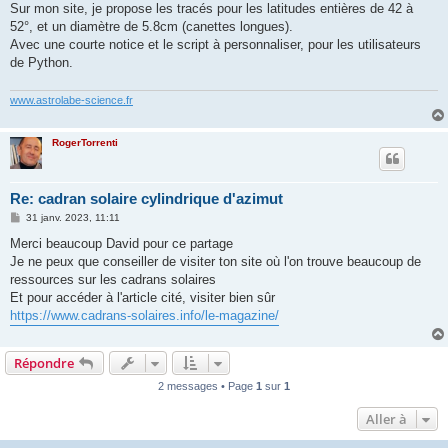
Sur mon site, je propose les tracés pour les latitudes entières de 42 à
52°, et un diamètre de 5.8cm (canettes longues).
Avec une courte notice et le script à personnaliser, pour les utilisateurs
de Python.
www.astrolabe-science.fr
RogerTorrenti
Re: cadran solaire cylindrique d'azimut
M
31 janv. 2023, 11:11
e
s
Merci beaucoup David pour ce partage
s
Je ne peux que conseiller de visiter ton site où l'on trouve beaucoup de
a
g
ressources sur les cadrans solaires
e
Et pour accéder à l'article cité, visiter bien sûr
https://www.cadrans-solaires.info/le-magazine/
Répondre
2 messages • Page
1
sur
1
Aller à