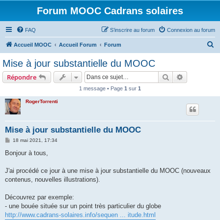
Forum MOOC Cadrans solaires
FAQ
S’inscrire au forum
Connexion au forum
R
Accueil MOOC
Accueil Forum
Forum
e
Mise à jour substantielle du MOOC
c
Rechercher
Recherche 
Répondre
h
1 message • Page
1
sur
1
e
RogerTorrenti
r
c
h
Mise à jour substantielle du MOOC
e
M
18 mai 2021, 17:34
e
r
s
Bonjour à tous,
s
a
g
J'ai procédé ce jour à une mise à jour substantielle du MOOC (nouveaux
e
contenus, nouvelles illustrations).
Découvrez par exemple:
- une bouée située sur un point très particulier du globe
http://www.cadrans-solaires.info/sequen ... itude.html