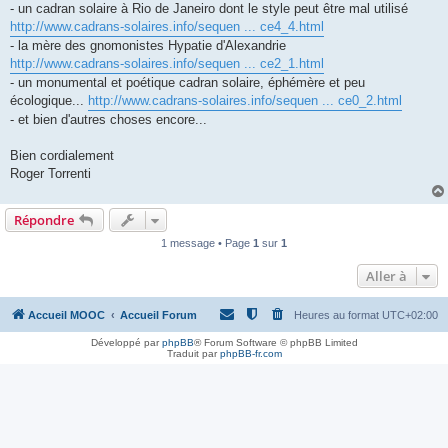
- un cadran solaire à Rio de Janeiro dont le style peut être mal utilisé
http://www.cadrans-solaires.info/sequen ... ce4_4.html
- la mère des gnomonistes Hypatie d'Alexandrie
http://www.cadrans-solaires.info/sequen ... ce2_1.html
- un monumental et poétique cadran solaire, éphémère et peu
écologique...
http://www.cadrans-solaires.info/sequen ... ce0_2.html
- et bien d'autres choses encore...
Bien cordialement
Roger Torrenti
Répondre
1 message • Page
1
sur
1
Aller à
Accueil MOOC
Accueil Forum
Heures au format
UTC+02:00
Développé par
phpBB
® Forum Software © phpBB Limited
Traduit par
phpBB-fr.com