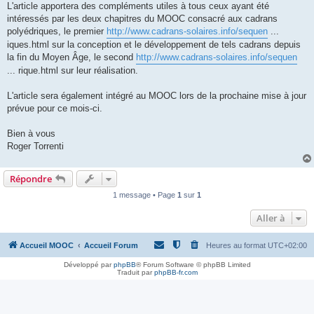
L'article apportera des compléments utiles à tous ceux ayant été
intéressés par les deux chapitres du MOOC consacré aux cadrans
polyédriques, le premier
http://www.cadrans-solaires.info/sequen
...
iques.html sur la conception et le développement de tels cadrans depuis
la fin du Moyen Âge, le second
http://www.cadrans-solaires.info/sequen
... rique.html sur leur réalisation.
L'article sera également intégré au MOOC lors de la prochaine mise à jour
prévue pour ce mois-ci.
Bien à vous
Roger Torrenti
Répondre
1 message • Page
1
sur
1
Aller à
Accueil MOOC
Accueil Forum
Heures au format
UTC+02:00
Développé par
phpBB
® Forum Software © phpBB Limited
Traduit par
phpBB-fr.com