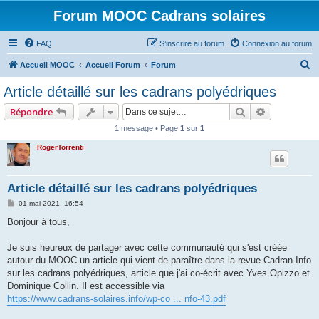
Forum MOOC Cadrans solaires
FAQ
S’inscrire au forum
Connexion au forum
R
Accueil MOOC
Accueil Forum
Forum
e
Article détaillé sur les cadrans polyédriques
c
Rechercher
Recherche 
Répondre
h
1 message • Page
1
sur
1
e
RogerTorrenti
r
c
h
Article détaillé sur les cadrans polyédriques
e
M
01 mai 2021, 16:54
e
r
s
Bonjour à tous,
s
a
g
Je suis heureux de partager avec cette communauté qui s'est créée
e
autour du MOOC un article qui vient de paraître dans la revue Cadran-Info
sur les cadrans polyédriques, article que j'ai co-écrit avec Yves Opizzo et
Dominique Collin. Il est accessible via
https://www.cadrans-solaires.info/wp-co ... nfo-43.pdf