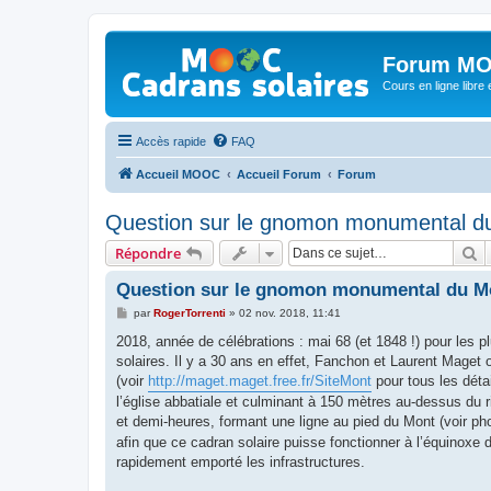
Forum MO
Cours en ligne libre e
Accès rapide
FAQ
Accueil MOOC
Accueil Forum
Forum
Question sur le gnomon monumental du
R
Répondre
Question sur le gnomon monumental du Mo
M
par
RogerTorrenti
»
02 nov. 2018, 11:41
e
s
2018, année de célébrations : mai 68 (et 1848 !) pour les 
s
solaires. Il y a 30 ans en effet, Fanchon et Laurent Maget 
a
g
(voir
http://maget.maget.free.fr/SiteMont
pour tous les dét
e
l’église abbatiale et culminant à 150 mètres au-dessus du r
et demi-heures, formant une ligne au pied du Mont (voir pho
afin que ce cadran solaire puisse fonctionner à l’équinoxe
rapidement emporté les infrastructures.