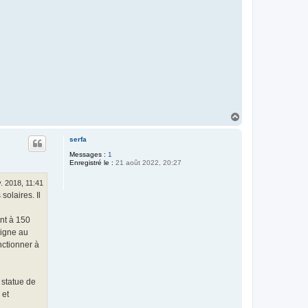
H
a
u
serfa
t
Messages :
1
Enregistré le :
21 août 2022, 20:27
. 2018, 11:41
solaires. Il
nt à 150
ligne au
nctionner à
 statue de
 et