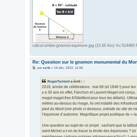
calcul-ombre-gnomon-equinoxe.jpg (12.65 Kio) Vu 514460 f
Re: Question sur le gnomon monumental du Mon
M
par
serfa
»
16 déc. 2022, 11:58
e
s
s
RogerTorrenti
a écrit :
↑
a
g
2018, année de célébrations : mai 68 (et 1848 !) pour les 
e
y a 30 ans en effet, Fanchon et Laurent Maget ont conçu, 
maget.maget.free.fr/SiteMont pour tous les détails). Ut
mètres au-dessus du rivage, ils ont installé des infrastr
pied du Mont (voir photo ci-dessous, extraite du site de m
l’équinoxe d’automne. Magnifique projet poétique de « la
Une question au sujet de ce projet : sachant que la latitu
saint Michel a-t-on du tracer la droite des équinoxes ? (
méridiennes cadrans-solaires.info/sequence3/co/1-1-gno