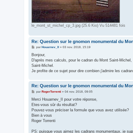
le_mont_st_michel_cp_3.jpg (25.6 Kio) Vu 514481 fois
Re: Question sur le gnomon monumental du Mon
M
par
Houarnev_II
»
03 nov. 2018, 15:19
e
s
Bonjour,
s
D'après mes calculs, pour le cadran du Mont Saint-Michel, 
a
g
Saint-Michel.
e
Je profite de ce sujet pour dire combien j'admire les cad
Re: Question sur le gnomon monumental du Mon
M
par
RogerTorrenti
»
04 nov. 2018, 09:05
e
s
Merci Houarnev_II pour votre réponse,
s
Etes-vous sûr du résultat?
a
g
Pouvez-vous préciser la formule que vous avez utilisée?
e
Bien à vous
Roger Torrenti
PS: puisque vous aimez les cadrans monumentaux, je suppos