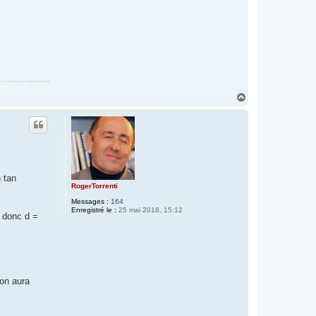
H
a
u
t
 tan
RogerTorrenti
Messages :
164
Enregistré le :
25 mai 2018, 15:12
7 donc d =
'on aura