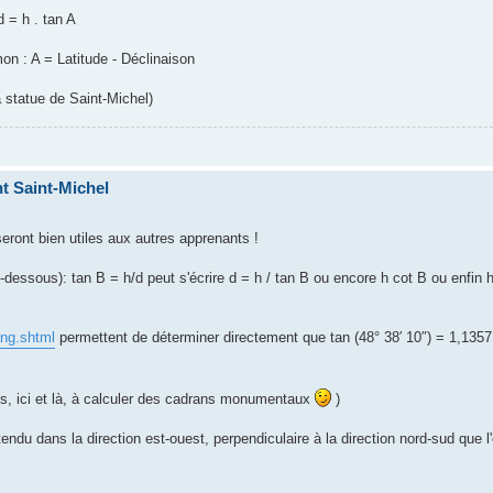
d = h . tan A
mon : A = Latitude - Déclinaison
a statue de Saint-Michel)
t Saint-Michel
seront bien utiles aux autres apprenants !
dessous): tan B = h/d peut s'écrire d = h / tan B ou encore h cot B ou enfin h
ang.shtml
permettent de déterminer directement que tan (48° 38′ 10″) = 1,135
ts, ici et là, à calculer des cadrans monumentaux
)
tendu dans la direction est-ouest, perpendiculaire à la direction nord-sud que l