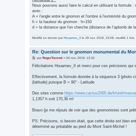
Nous pouvons aussi faire le calcul en utilisant la formule : 
avec :
A = l'angle entre le gnomon et l'ombre à l'extrémité du gno
h = la hauteur du gnomon : h=150
d = la distance que l'on cherche (distance de l’aplomb de l
Modifié en dernier par
Houarnev_II
le 28 nov. 2018, 23:08, modifié 1 fois.
Re: Question sur le gnomon monumental du Mon
M
par
RogerTorrenti
»
04 nov. 2018, 13:32
e
s
Félicitations Houarnev_II et merci pour ces précisions qui 
s
a
g
Effectivement, la formule donnée à la séquence 3 (photo ci-
e
(latitude) puisque B = 90° - Latitude
Des sites comme
https://www.cactus2000.de/fr/unit/mass
1,1357 h soit 170,36 m!
Bravo (je me réjouis de voir que des gnomonistes sont prê
PS: Précisons, si besoin était, que cette droite est bien en
déterminé au préalable au pied du Mont Saint-Michel !