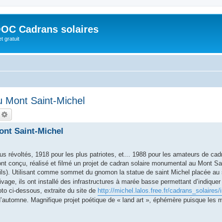
OC Cadrans solaires
t gratuit
 Mont Saint-Michel
echercher
Recherche avancée
nt Saint-Michel
plus révoltés, 1918 pour les plus patriotes, et… 1988 pour les amateurs de cad
ont conçu, réalisé et filmé un projet de cadran solaire monumental au Mont Sa
ails). Utilisant comme sommet du gnomon la statue de saint Michel placée a
ivage, ils ont installé des infrastructures à marée basse permettant d’indiquer
to ci-dessous, extraite du site de
http://michel.lalos.free.fr/cadrans_solaires
 d’automne. Magnifique projet poétique de « land art », éphémère puisque les 