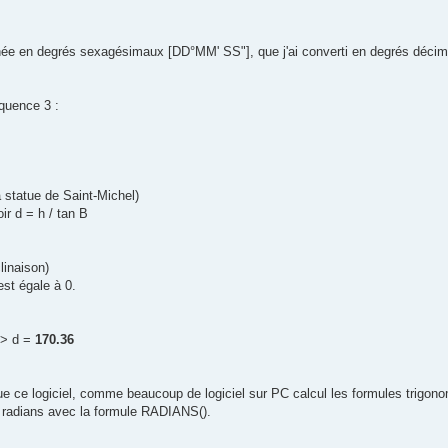
donnée en degrés sexagésimaux [DD°MM' SS"], que j'ai converti en degrés déci
équence 3 :
a statue de Saint-Michel)
r d = h / tan B
linaison)
est égale à 0.
=> d =
170.36
que ce logiciel, comme beaucoup de logiciel sur PC calcul les formules trigon
n radians avec la formule RADIANS().