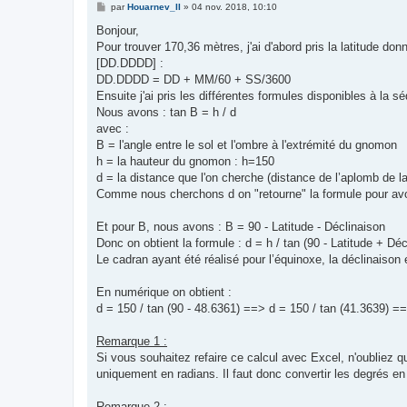
M
par
Houarnev_II
»
04 nov. 2018, 10:10
e
s
Bonjour,
s
Pour trouver 170,36 mètres, j'ai d'abord pris la latitude 
a
g
[DD.DDDD] :
e
DD.DDDD = DD + MM/60 + SS/3600
Ensuite j'ai pris les différentes formules disponibles à la s
Nous avons : tan B = h / d
avec :
B = l'angle entre le sol et l'ombre à l'extrémité du gnomon
h = la hauteur du gnomon : h=150
d = la distance que l'on cherche (distance de l’aplomb de l
Comme nous cherchons d on "retourne" la formule pour avoi
Et pour B, nous avons : B = 90 - Latitude - Déclinaison
Donc on obtient la formule : d = h / tan (90 - Latitude + Déc
Le cadran ayant été réalisé pour l’équinoxe, la déclinaison 
En numérique on obtient :
d = 150 / tan (90 - 48.6361) ==> d = 150 / tan (41.3639) =
Remarque 1 :
Si vous souhaitez refaire ce calcul avec Excel, n'oubliez 
uniquement en radians. Il faut donc convertir les degrés e
Remarque 2 :