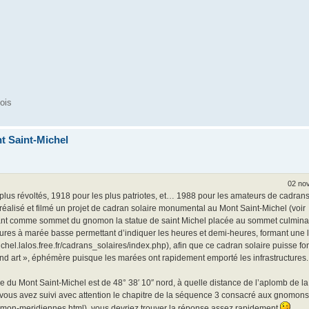
ois
t Saint-Michel
02 nov
plus révoltés, 1918 pour les plus patriotes, et… 1988 pour les amateurs de cadrans 
réalisé et filmé un projet de cadran solaire monumental au Mont Saint-Michel (voir
ilisant comme sommet du gnomon la statue de saint Michel placée au sommet culmina
uctures à marée basse permettant d’indiquer les heures et demi-heures, formant une 
ichel.lalos.free.fr/cadrans_solaires/index.php), afin que ce cadran solaire puisse fo
nd art », éphémère puisque les marées ont rapidement emporté les infrastructures.
de du Mont Saint-Michel est de 48° 38′ 10″ nord, à quelle distance de l’aplomb de la
si vous avez suivi avec attention le chapitre de la séquence 3 consacré aux gnomons
mon-meridiennes.html), vous devriez trouver la réponse assez rapidement