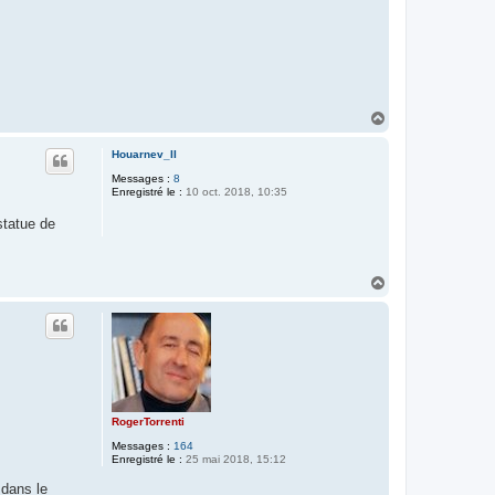
H
a
u
Houarnev_II
t
Messages :
8
Enregistré le :
10 oct. 2018, 10:35
statue de
H
a
u
t
RogerTorrenti
Messages :
164
Enregistré le :
25 mai 2018, 15:12
 dans le