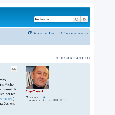
Rechercher
Recherche avancé
S’inscrire au forum
Connexion au forum
6 messages • Page
1
sur
1
rans
int-Michel
u sommet de
RogerTorrenti
 les heures
Messages :
164
/index.php
),
Enregistré le :
25 mai 2018, 15:12
marées ont