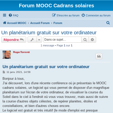
Forum MOOC Cadrans solaires
FAQ
S’inscrire au forum
Connexion au forum
R
Accueil MOOC
Accueil Forum
Forum
e
Un planétarium gratuit sur votre ordinateur
c
Rechercher
Recherche 
Répondre
h
1 message • Page
1
sur
1
e
RogerTorrenti
r
c
h
Un planétarium gratuit sur votre ordinateur
e
M
11 janv. 2021, 14:58
e
r
s
Bonjour à tous,
s
J'ai découvert, lors d'une récente conférence où je présentais le MOOC
a
g
cadrans solaires, un logiciel qui vous permet de disposer d'un magnifique
e
planétarium sur l'écran de votre ordinateur, de visualiser la course du
Soleil dans le ciel à l'endroit où vous vous trouvez, mais aussi de suivre
la course d'autres objets célestes, de repérer planètes, étoiles et
constellations, et bien d'autres choses encore.
Le logiciel est gratuit et très intuitif (le mode d'emploi est presque