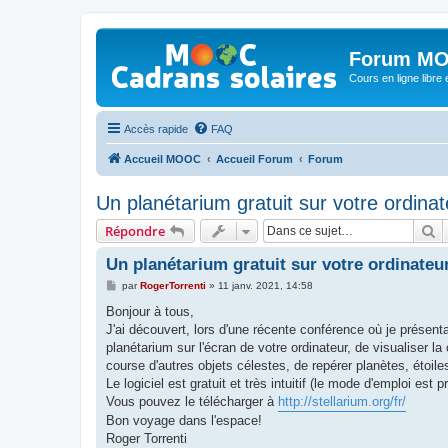
Forum MO
Cours en ligne libre e
Accès rapide
FAQ
Accueil MOOC
Accueil Forum
Forum
Un planétarium gratuit sur votre ordinat
R
Répondre
Un planétarium gratuit sur votre ordinateu
M
par
RogerTorrenti
»
11 janv. 2021, 14:58
e
s
Bonjour à tous,
s
J'ai découvert, lors d'une récente conférence où je présen
a
g
planétarium sur l'écran de votre ordinateur, de visualiser la
e
course d'autres objets célestes, de repérer planètes, étoile
Le logiciel est gratuit et très intuitif (le mode d'emploi est 
Vous pouvez le télécharger à
http://stellarium.org/fr/
Bon voyage dans l'espace!
Roger Torrenti