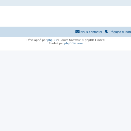
Nous contacter
L’équipe du fo
Développé par
phpBB
® Forum Software © phpBB Limited
Traduit par
phpBB-fr.com