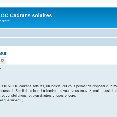
OC Cadrans solaires
t gratuit
eur
echercher
Recherche avancée
r
tais le MOOC cadrans solaires, un logiciel qui vous permet de disposer d'un m
 course du Soleil dans le ciel à l'endroit où vous vous trouvez, mais aussi de s
s et constellations, et bien d'autres choses encore.
presque superflu)