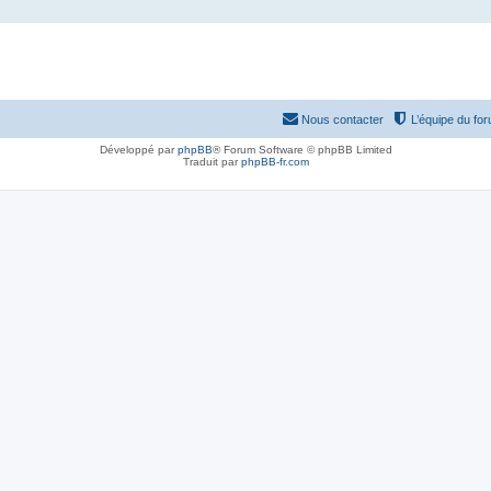
Nous contacter
L’équipe du fo
Développé par
phpBB
® Forum Software © phpBB Limited
Traduit par
phpBB-fr.com