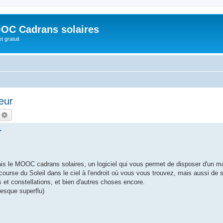
OC Cadrans solaires
t gratuit
eur
echercher
Recherche avancée
r
tais le MOOC cadrans solaires, un logiciel qui vous permet de disposer d'un m
 course du Soleil dans le ciel à l'endroit où vous vous trouvez, mais aussi de s
s et constellations, et bien d'autres choses encore.
presque superflu)