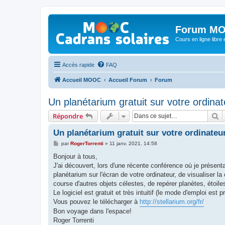
Forum MO
Cours en ligne libre e
Accès rapide
FAQ
Accueil MOOC
Accueil Forum
Forum
Un planétarium gratuit sur votre ordinat
R
Répondre
Un planétarium gratuit sur votre ordinateu
M
par
RogerTorrenti
»
11 janv. 2021, 14:58
e
s
Bonjour à tous,
s
J'ai découvert, lors d'une récente conférence où je présen
a
g
planétarium sur l'écran de votre ordinateur, de visualiser la
e
course d'autres objets célestes, de repérer planètes, étoile
Le logiciel est gratuit et très intuitif (le mode d'emploi est 
Vous pouvez le télécharger à
http://stellarium.org/fr/
Bon voyage dans l'espace!
Roger Torrenti