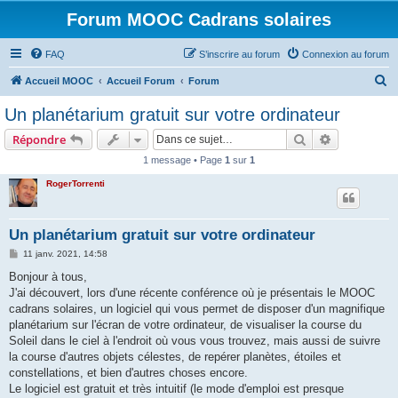
Forum MOOC Cadrans solaires
FAQ
S’inscrire au forum
Connexion au forum
R
Accueil MOOC
Accueil Forum
Forum
e
Un planétarium gratuit sur votre ordinateur
c
Rechercher
Recherche 
Répondre
h
1 message • Page
1
sur
1
e
RogerTorrenti
r
c
h
Un planétarium gratuit sur votre ordinateur
e
M
11 janv. 2021, 14:58
e
r
s
Bonjour à tous,
s
J'ai découvert, lors d'une récente conférence où je présentais le MOOC
a
g
cadrans solaires, un logiciel qui vous permet de disposer d'un magnifique
e
planétarium sur l'écran de votre ordinateur, de visualiser la course du
Soleil dans le ciel à l'endroit où vous vous trouvez, mais aussi de suivre
la course d'autres objets célestes, de repérer planètes, étoiles et
constellations, et bien d'autres choses encore.
Le logiciel est gratuit et très intuitif (le mode d'emploi est presque