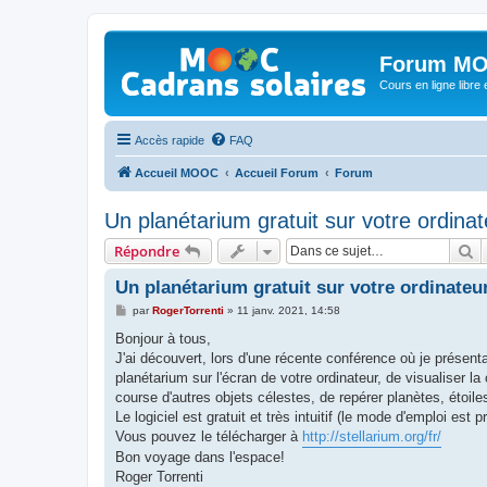
Forum MO
Cours en ligne libre e
Accès rapide
FAQ
Accueil MOOC
Accueil Forum
Forum
Un planétarium gratuit sur votre ordinat
R
Répondre
Un planétarium gratuit sur votre ordinateu
M
par
RogerTorrenti
»
11 janv. 2021, 14:58
e
s
Bonjour à tous,
s
J'ai découvert, lors d'une récente conférence où je présen
a
g
planétarium sur l'écran de votre ordinateur, de visualiser la
e
course d'autres objets célestes, de repérer planètes, étoile
Le logiciel est gratuit et très intuitif (le mode d'emploi est 
Vous pouvez le télécharger à
http://stellarium.org/fr/
Bon voyage dans l'espace!
Roger Torrenti