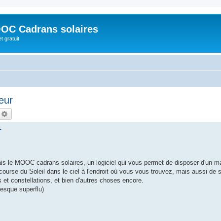
OC Cadrans solaires
t gratuit
eur
echercher
Recherche avancée
r
tais le MOOC cadrans solaires, un logiciel qui vous permet de disposer d'un m
 course du Soleil dans le ciel à l'endroit où vous vous trouvez, mais aussi de s
s et constellations, et bien d'autres choses encore.
presque superflu)