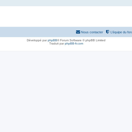
Nous contacter
L’équipe du fo
Développé par
phpBB
® Forum Software © phpBB Limited
Traduit par
phpBB-fr.com