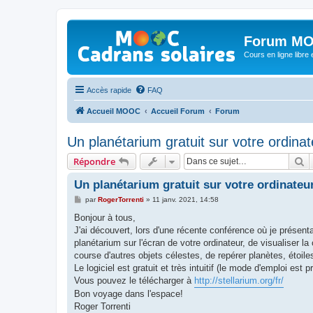
Forum MO
Cours en ligne libre e
Accès rapide
FAQ
Accueil MOOC
Accueil Forum
Forum
Un planétarium gratuit sur votre ordinat
R
Répondre
Un planétarium gratuit sur votre ordinateu
M
par
RogerTorrenti
»
11 janv. 2021, 14:58
e
s
Bonjour à tous,
s
J'ai découvert, lors d'une récente conférence où je présen
a
g
planétarium sur l'écran de votre ordinateur, de visualiser la
e
course d'autres objets célestes, de repérer planètes, étoile
Le logiciel est gratuit et très intuitif (le mode d'emploi est 
Vous pouvez le télécharger à
http://stellarium.org/fr/
Bon voyage dans l'espace!
Roger Torrenti