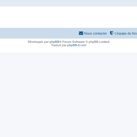
Nous contacter
L’équipe du fo
Développé par
phpBB
® Forum Software © phpBB Limited
Traduit par
phpBB-fr.com