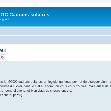
OC Cadrans solaires
t gratuit
eur
echercher
Recherche avancée
r
tais le MOOC cadrans solaires, un logiciel qui vous permet de disposer d'un m
 course du Soleil dans le ciel à l'endroit où vous vous trouvez, mais aussi de s
s et constellations, et bien d'autres choses encore.
presque superflu)