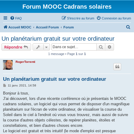
Forum MOOC Cadrans solaires
FAQ
S’inscrire au forum
Connexion au forum
R
Accueil MOOC
Accueil Forum
Forum
e
Un planétarium gratuit sur votre ordinateur
c
Rechercher
Recherche 
Répondre
h
1 message • Page
1
sur
1
e
RogerTorrenti
r
c
h
Un planétarium gratuit sur votre ordinateur
e
M
11 janv. 2021, 14:58
e
r
s
Bonjour à tous,
s
J'ai découvert, lors d'une récente conférence où je présentais le MOOC
a
g
cadrans solaires, un logiciel qui vous permet de disposer d'un magnifique
e
planétarium sur l'écran de votre ordinateur, de visualiser la course du
Soleil dans le ciel à l'endroit où vous vous trouvez, mais aussi de suivre
la course d'autres objets célestes, de repérer planètes, étoiles et
constellations, et bien d'autres choses encore.
Le logiciel est gratuit et très intuitif (le mode d'emploi est presque