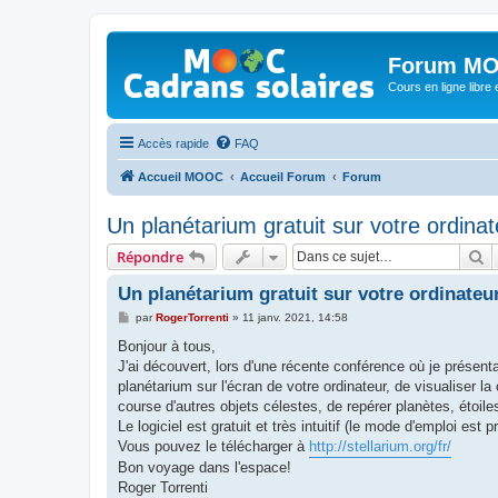
Forum MO
Cours en ligne libre e
Accès rapide
FAQ
Accueil MOOC
Accueil Forum
Forum
Un planétarium gratuit sur votre ordinat
R
Répondre
Un planétarium gratuit sur votre ordinateu
M
par
RogerTorrenti
»
11 janv. 2021, 14:58
e
s
Bonjour à tous,
s
J'ai découvert, lors d'une récente conférence où je présen
a
g
planétarium sur l'écran de votre ordinateur, de visualiser la
e
course d'autres objets célestes, de repérer planètes, étoile
Le logiciel est gratuit et très intuitif (le mode d'emploi est 
Vous pouvez le télécharger à
http://stellarium.org/fr/
Bon voyage dans l'espace!
Roger Torrenti