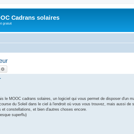
OC Cadrans solaires
t gratuit
eur
echercher
Recherche avancée
r
tais le MOOC cadrans solaires, un logiciel qui vous permet de disposer d'un m
 course du Soleil dans le ciel à l'endroit où vous vous trouvez, mais aussi de s
s et constellations, et bien d'autres choses encore.
presque superflu)