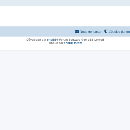
Nous contacter
L’équipe du fo
Développé par
phpBB
® Forum Software © phpBB Limited
Traduit par
phpBB-fr.com