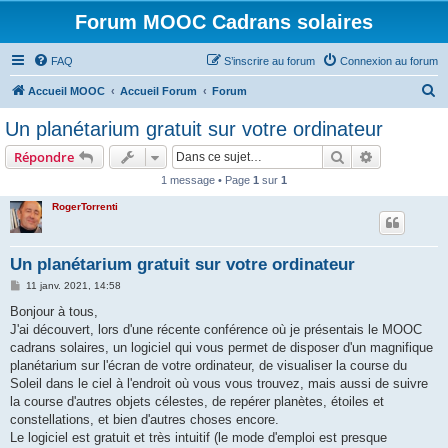
Forum MOOC Cadrans solaires
FAQ
S’inscrire au forum
Connexion au forum
R
Accueil MOOC
Accueil Forum
Forum
e
Un planétarium gratuit sur votre ordinateur
c
Rechercher
Recherche 
Répondre
h
1 message • Page
1
sur
1
e
RogerTorrenti
r
c
h
Un planétarium gratuit sur votre ordinateur
e
M
11 janv. 2021, 14:58
e
r
s
Bonjour à tous,
s
J'ai découvert, lors d'une récente conférence où je présentais le MOOC
a
g
cadrans solaires, un logiciel qui vous permet de disposer d'un magnifique
e
planétarium sur l'écran de votre ordinateur, de visualiser la course du
Soleil dans le ciel à l'endroit où vous vous trouvez, mais aussi de suivre
la course d'autres objets célestes, de repérer planètes, étoiles et
constellations, et bien d'autres choses encore.
Le logiciel est gratuit et très intuitif (le mode d'emploi est presque