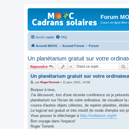
Forum MO
Cours en ligne libre e
Accès rapide
FAQ
Accueil MOOC
Accueil Forum
Forum
Un planétarium gratuit sur votre ordinat
R
Répondre
Un planétarium gratuit sur votre ordinateu
M
par
RogerTorrenti
»
11 janv. 2021, 14:58
e
s
Bonjour à tous,
s
J'ai découvert, lors d'une récente conférence où je présen
a
g
planétarium sur l'écran de votre ordinateur, de visualiser la
e
course d'autres objets célestes, de repérer planètes, étoile
Le logiciel est gratuit et très intuitif (le mode d'emploi est 
Vous pouvez le télécharger à
http://stellarium.org/fr/
Bon voyage dans l'espace!
Roger Torrenti