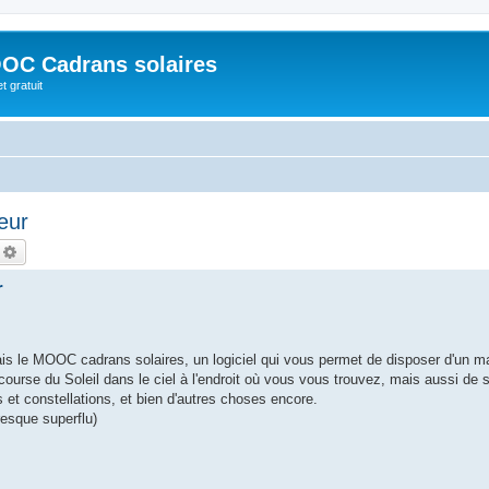
OC Cadrans solaires
t gratuit
eur
echercher
Recherche avancée
r
tais le MOOC cadrans solaires, un logiciel qui vous permet de disposer d'un m
 course du Soleil dans le ciel à l'endroit où vous vous trouvez, mais aussi de s
s et constellations, et bien d'autres choses encore.
presque superflu)