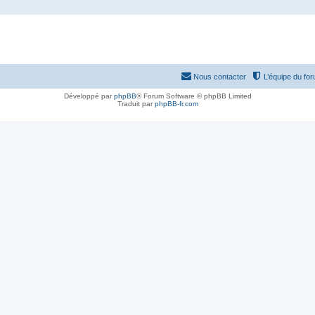
Nous contacter
L’équipe du fo
Développé par
phpBB
® Forum Software © phpBB Limited
Traduit par
phpBB-fr.com