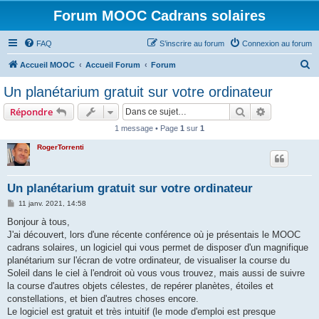
Forum MOOC Cadrans solaires
FAQ
S’inscrire au forum
Connexion au forum
R
Accueil MOOC
Accueil Forum
Forum
e
Un planétarium gratuit sur votre ordinateur
c
Rechercher
Recherche 
Répondre
h
1 message • Page
1
sur
1
e
RogerTorrenti
r
c
h
Un planétarium gratuit sur votre ordinateur
e
M
11 janv. 2021, 14:58
e
r
s
Bonjour à tous,
s
J'ai découvert, lors d'une récente conférence où je présentais le MOOC
a
g
cadrans solaires, un logiciel qui vous permet de disposer d'un magnifique
e
planétarium sur l'écran de votre ordinateur, de visualiser la course du
Soleil dans le ciel à l'endroit où vous vous trouvez, mais aussi de suivre
la course d'autres objets célestes, de repérer planètes, étoiles et
constellations, et bien d'autres choses encore.
Le logiciel est gratuit et très intuitif (le mode d'emploi est presque