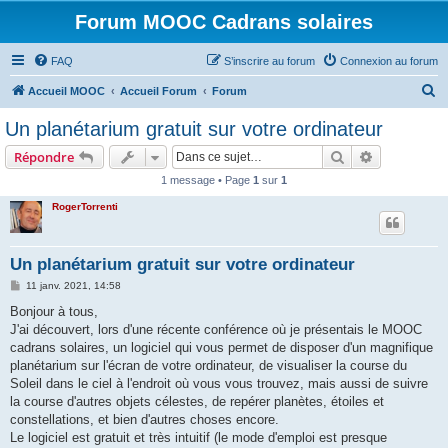
Forum MOOC Cadrans solaires
FAQ
S’inscrire au forum
Connexion au forum
R
Accueil MOOC
Accueil Forum
Forum
e
Un planétarium gratuit sur votre ordinateur
c
Rechercher
Recherche 
Répondre
h
1 message • Page
1
sur
1
e
RogerTorrenti
r
c
h
Un planétarium gratuit sur votre ordinateur
e
M
11 janv. 2021, 14:58
e
r
s
Bonjour à tous,
s
J'ai découvert, lors d'une récente conférence où je présentais le MOOC
a
g
cadrans solaires, un logiciel qui vous permet de disposer d'un magnifique
e
planétarium sur l'écran de votre ordinateur, de visualiser la course du
Soleil dans le ciel à l'endroit où vous vous trouvez, mais aussi de suivre
la course d'autres objets célestes, de repérer planètes, étoiles et
constellations, et bien d'autres choses encore.
Le logiciel est gratuit et très intuitif (le mode d'emploi est presque