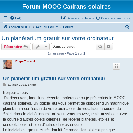
Forum MOOC Cadrans solaires
FAQ
S’inscrire au forum
Connexion au forum
R
Accueil MOOC
Accueil Forum
Forum
e
Un planétarium gratuit sur votre ordinateur
c
Rechercher
Recherche 
Répondre
h
1 message • Page
1
sur
1
e
RogerTorrenti
r
c
h
Un planétarium gratuit sur votre ordinateur
e
M
11 janv. 2021, 14:58
e
r
s
Bonjour à tous,
s
J'ai découvert, lors d'une récente conférence où je présentais le MOOC
a
g
cadrans solaires, un logiciel qui vous permet de disposer d'un magnifique
e
planétarium sur l'écran de votre ordinateur, de visualiser la course du
Soleil dans le ciel à l'endroit où vous vous trouvez, mais aussi de suivre
la course d'autres objets célestes, de repérer planètes, étoiles et
constellations, et bien d'autres choses encore.
Le logiciel est gratuit et très intuitif (le mode d'emploi est presque