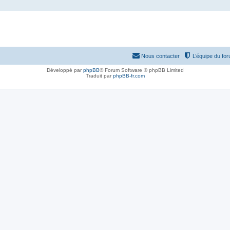
Nous contacter
L’équipe du fo
Développé par
phpBB
® Forum Software © phpBB Limited
Traduit par
phpBB-fr.com