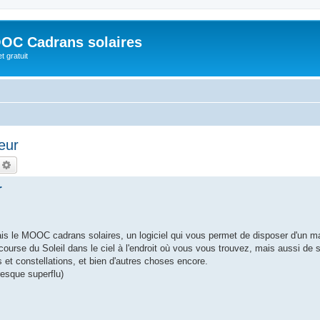
OC Cadrans solaires
t gratuit
eur
echercher
Recherche avancée
r
tais le MOOC cadrans solaires, un logiciel qui vous permet de disposer d'un m
 course du Soleil dans le ciel à l'endroit où vous vous trouvez, mais aussi de s
s et constellations, et bien d'autres choses encore.
presque superflu)