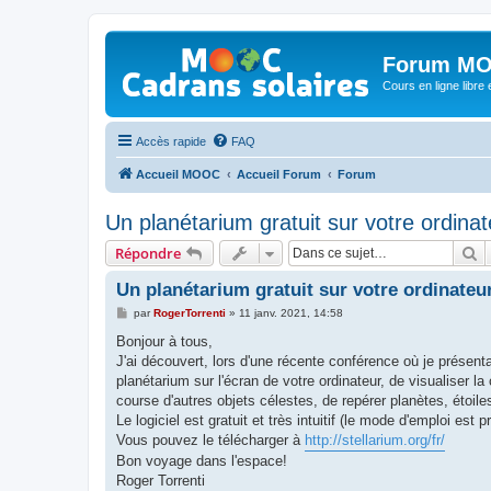
Forum MO
Cours en ligne libre e
Accès rapide
FAQ
Accueil MOOC
Accueil Forum
Forum
Un planétarium gratuit sur votre ordinat
R
Répondre
Un planétarium gratuit sur votre ordinateu
M
par
RogerTorrenti
»
11 janv. 2021, 14:58
e
s
Bonjour à tous,
s
J'ai découvert, lors d'une récente conférence où je présen
a
g
planétarium sur l'écran de votre ordinateur, de visualiser la
e
course d'autres objets célestes, de repérer planètes, étoile
Le logiciel est gratuit et très intuitif (le mode d'emploi est 
Vous pouvez le télécharger à
http://stellarium.org/fr/
Bon voyage dans l'espace!
Roger Torrenti