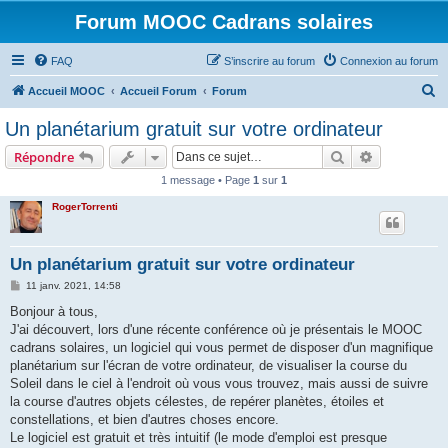
Forum MOOC Cadrans solaires
FAQ
S’inscrire au forum
Connexion au forum
R
Accueil MOOC
Accueil Forum
Forum
e
Un planétarium gratuit sur votre ordinateur
c
Rechercher
Recherche 
Répondre
h
1 message • Page
1
sur
1
e
RogerTorrenti
r
c
h
Un planétarium gratuit sur votre ordinateur
e
M
11 janv. 2021, 14:58
e
r
s
Bonjour à tous,
s
J'ai découvert, lors d'une récente conférence où je présentais le MOOC
a
g
cadrans solaires, un logiciel qui vous permet de disposer d'un magnifique
e
planétarium sur l'écran de votre ordinateur, de visualiser la course du
Soleil dans le ciel à l'endroit où vous vous trouvez, mais aussi de suivre
la course d'autres objets célestes, de repérer planètes, étoiles et
constellations, et bien d'autres choses encore.
Le logiciel est gratuit et très intuitif (le mode d'emploi est presque