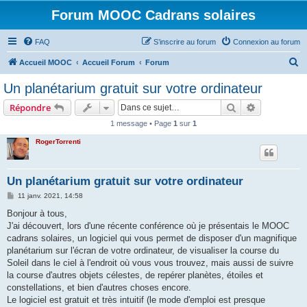
Forum MOOC Cadrans solaires
FAQ
S’inscrire au forum
Connexion au forum
R
Accueil MOOC
Accueil Forum
Forum
e
Un planétarium gratuit sur votre ordinateur
c
Rechercher
Recherche 
Répondre
h
1 message • Page
1
sur
1
e
RogerTorrenti
r
c
h
Un planétarium gratuit sur votre ordinateur
e
M
11 janv. 2021, 14:58
e
r
s
Bonjour à tous,
s
J'ai découvert, lors d'une récente conférence où je présentais le MOOC
a
g
cadrans solaires, un logiciel qui vous permet de disposer d'un magnifique
e
planétarium sur l'écran de votre ordinateur, de visualiser la course du
Soleil dans le ciel à l'endroit où vous vous trouvez, mais aussi de suivre
la course d'autres objets célestes, de repérer planètes, étoiles et
constellations, et bien d'autres choses encore.
Le logiciel est gratuit et très intuitif (le mode d'emploi est presque