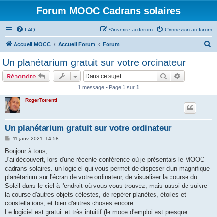
Forum MOOC Cadrans solaires
FAQ
S’inscrire au forum
Connexion au forum
R
Accueil MOOC
Accueil Forum
Forum
e
Un planétarium gratuit sur votre ordinateur
c
Rechercher
Recherche 
Répondre
h
1 message • Page
1
sur
1
e
RogerTorrenti
r
c
h
Un planétarium gratuit sur votre ordinateur
e
M
11 janv. 2021, 14:58
e
r
s
Bonjour à tous,
s
J'ai découvert, lors d'une récente conférence où je présentais le MOOC
a
g
cadrans solaires, un logiciel qui vous permet de disposer d'un magnifique
e
planétarium sur l'écran de votre ordinateur, de visualiser la course du
Soleil dans le ciel à l'endroit où vous vous trouvez, mais aussi de suivre
la course d'autres objets célestes, de repérer planètes, étoiles et
constellations, et bien d'autres choses encore.
Le logiciel est gratuit et très intuitif (le mode d'emploi est presque