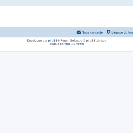
Nous contacter
L’équipe du fo
Développé par
phpBB
® Forum Software © phpBB Limited
Traduit par
phpBB-fr.com