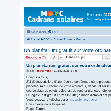
Forum MO
Cours en ligne libre e
Accès rapide
FAQ
Accueil MOOC
Accueil Forum
Forum
Un planétarium gratuit sur votre ordinat
R
Répondre
Un planétarium gratuit sur votre ordinateu
M
par
RogerTorrenti
»
11 janv. 2021, 14:58
e
s
Bonjour à tous,
s
J'ai découvert, lors d'une récente conférence où je présen
a
g
planétarium sur l'écran de votre ordinateur, de visualiser la
e
course d'autres objets célestes, de repérer planètes, étoile
Le logiciel est gratuit et très intuitif (le mode d'emploi est 
Vous pouvez le télécharger à
http://stellarium.org/fr/
Bon voyage dans l'espace!
Roger Torrenti