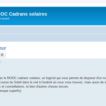
OC Cadrans solaires
t gratuit
eur
echercher
Recherche avancée
r
tais le MOOC cadrans solaires, un logiciel qui vous permet de disposer d'un m
 course du Soleil dans le ciel à l'endroit où vous vous trouvez, mais aussi de s
s et constellations, et bien d'autres choses encore.
presque superflu)