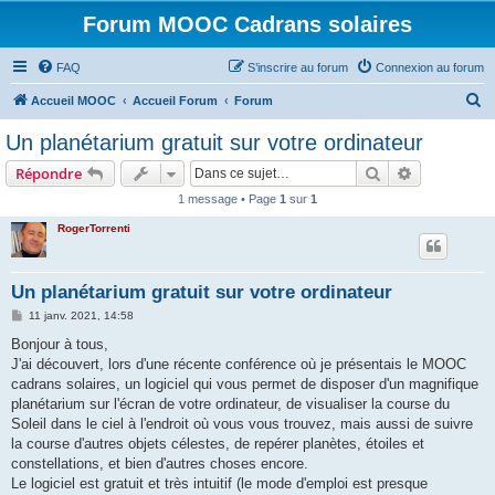
Forum MOOC Cadrans solaires
FAQ
S’inscrire au forum
Connexion au forum
R
Accueil MOOC
Accueil Forum
Forum
e
Un planétarium gratuit sur votre ordinateur
c
Rechercher
Recherche 
Répondre
h
1 message • Page
1
sur
1
e
RogerTorrenti
r
c
h
Un planétarium gratuit sur votre ordinateur
e
M
11 janv. 2021, 14:58
e
r
s
Bonjour à tous,
s
J'ai découvert, lors d'une récente conférence où je présentais le MOOC
a
g
cadrans solaires, un logiciel qui vous permet de disposer d'un magnifique
e
planétarium sur l'écran de votre ordinateur, de visualiser la course du
Soleil dans le ciel à l'endroit où vous vous trouvez, mais aussi de suivre
la course d'autres objets célestes, de repérer planètes, étoiles et
constellations, et bien d'autres choses encore.
Le logiciel est gratuit et très intuitif (le mode d'emploi est presque