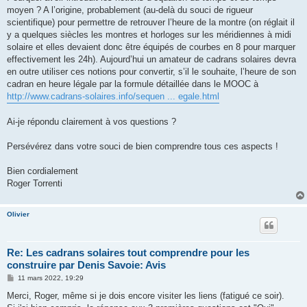
moyen ? A l’origine, probablement (au-delà du souci de rigueur
scientifique) pour permettre de retrouver l’heure de la montre (on réglait il
y a quelques siècles les montres et horloges sur les méridiennes à midi
solaire et elles devaient donc être équipés de courbes en 8 pour marquer
effectivement les 24h). Aujourd’hui un amateur de cadrans solaires devra
en outre utiliser ces notions pour convertir, s’il le souhaite, l’heure de son
cadran en heure légale par la formule détaillée dans le MOOC à
http://www.cadrans-solaires.info/sequen ... egale.html
Ai-je répondu clairement à vos questions ?
Persévérez dans votre souci de bien comprendre tous ces aspects !
Bien cordialement
Roger Torrenti
Olivier
Re: Les cadrans solaires tout comprendre pour les
construire par Denis Savoie: Avis
M
11 mars 2022, 19:29
e
s
Merci, Roger, même si je dois encore visiter les liens (fatigué ce soir).
s