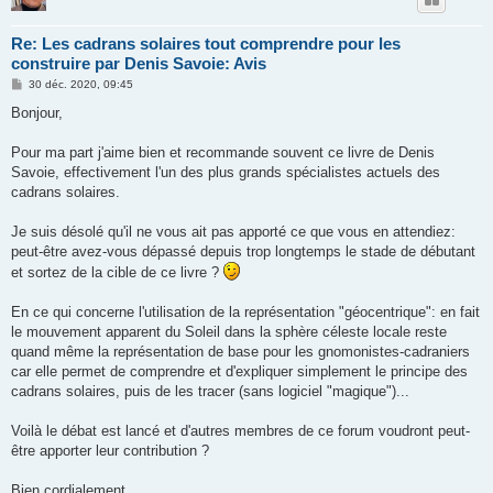
Re: Les cadrans solaires tout comprendre pour les
construire par Denis Savoie: Avis
M
30 déc. 2020, 09:45
e
s
Bonjour,
s
a
g
Pour ma part j'aime bien et recommande souvent ce livre de Denis
e
Savoie, effectivement l'un des plus grands spécialistes actuels des
cadrans solaires.
Je suis désolé qu'il ne vous ait pas apporté ce que vous en attendiez:
peut-être avez-vous dépassé depuis trop longtemps le stade de débutant
et sortez de la cible de ce livre ?
En ce qui concerne l'utilisation de la représentation "géocentrique": en fait
le mouvement apparent du Soleil dans la sphère céleste locale reste
quand même la représentation de base pour les gnomonistes-cadraniers
car elle permet de comprendre et d'expliquer simplement le principe des
cadrans solaires, puis de les tracer (sans logiciel "magique")...
Voilà le débat est lancé et d'autres membres de ce forum voudront peut-
être apporter leur contribution ?
Bien cordialement