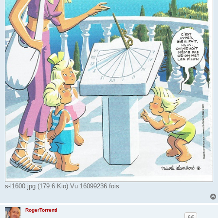
s-l1600.jpg (179.6 Kio) Vu 16099236 fois
RogerTorrenti