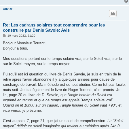
Olivier
Re: Les cadrans solaires tout comprendre pour les
construire par Denis Savoie: Avis
M
10 mars 2022, 21:20
e
s
Bonjour Monsieur Torrenti,
s
Bonjour à tous,
a
g
e
Mes questions portent sur le temps solaire vrai, sur le Soleil vrai, sur le
sur le Soleil moyen, sur le temps moyen.
Puisqu'il est ici question du livre de Denis Savoie, je suis en train de le
relire après l'avoir abandonné il y a quelques années pour cause de
surcharge de travail. Ma méthode est de tout étudier. Ce ne fut pas facile,
mais soit. Je lirai également le livre de Roger Torrenti, c'est promis. Je
lis, page 20 du livre de D. Savoie, que
l'angle horaire du Soleil est
exprimé en temps et que ce temps est appelé "temps solaire vrai".
Quand on lit 18h00 sur un cadran, l'angle horaire du Soleil vaut +90°
, et
vice versa, je présume.
C'est au point 7, page 21, que j'ai un souci de compréhension.
Le "Soleil
moyen" définit ce soleil imaginaire qui revient au méridien après 24h 0