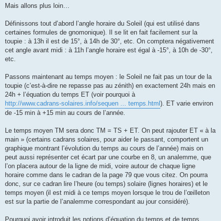
Mais allons plus loin…
Définissons tout d’abord l’angle horaire du Soleil (qui est utilisé dans
certaines formules de gnomonique). Il se lit en fait facilement sur la
toupie : à 13h il est de 15°, à 14h de 30°, etc. On comptera négativement
cet angle avant midi : à 11h l’angle horaire est égal à -15°, à 10h de -30°,
etc.
Passons maintenant au temps moyen : le Soleil ne fait pas un tour de la
toupie (c’est-à-dire ne repasse pas au zénith) en exactement 24h mais en
24h + l’équation du temps ET (voir pourquoi à
http://www.cadrans-solaires.info/sequen ... temps.html
). ET varie environ
de -15 min à +15 min au cours de l’année.
Le temps moyen TM sera donc TM = TS + ET. On peut rajouter ET « à la
main » (certains cadrans solaires, pour aider le passant, comportent un
graphique montrant l’évolution du temps au cours de l’année) mais on
peut aussi représenter cet écart par une courbe en 8, un analemme, que
l’on placera autour de la ligne de midi, voire autour de chaque ligne
horaire comme dans le cadran de la page 79 que vous citez. On pourra
donc, sur ce cadran lire l’heure (ou temps) solaire (lignes horaires) et le
temps moyen (il est midi à ce temps moyen lorsque le trou de l’œilleton
est sur la partie de l’analemme correspondant au jour considéré).
Pourquoi avoir introduit les notions d’équation du temps et de temps