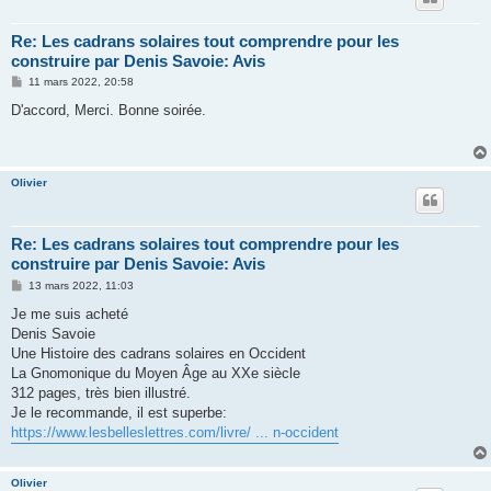
Re: Les cadrans solaires tout comprendre pour les
construire par Denis Savoie: Avis
M
11 mars 2022, 20:58
e
s
D'accord, Merci. Bonne soirée.
s
a
g
e
Olivier
Re: Les cadrans solaires tout comprendre pour les
construire par Denis Savoie: Avis
M
13 mars 2022, 11:03
e
s
Je me suis acheté
s
Denis Savoie
a
g
Une Histoire des cadrans solaires en Occident
e
La Gnomonique du Moyen Âge au XXe siècle
312 pages, très bien illustré.
Je le recommande, il est superbe:
https://www.lesbelleslettres.com/livre/ ... n-occident
Olivier