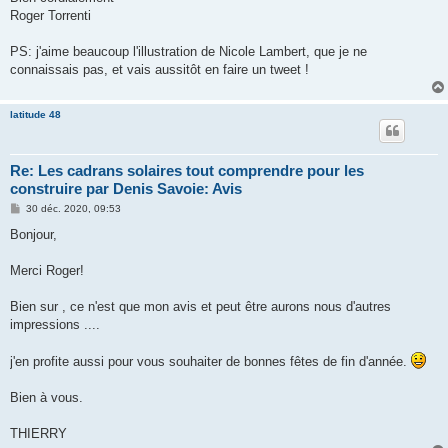
Roger Torrenti
PS: j'aime beaucoup l'illustration de Nicole Lambert, que je ne
connaissais pas, et vais aussitôt en faire un tweet !
latitude 48
Re: Les cadrans solaires tout comprendre pour les
construire par Denis Savoie: Avis
M
30 déc. 2020, 09:53
e
s
Bonjour,
s
a
g
Merci Roger!
e
Bien sur , ce n'est que mon avis et peut être aurons nous d'autres
impressions ....
j'en profite aussi pour vous souhaiter de bonnes fêtes de fin d'année.
Bien à vous.
THIERRY