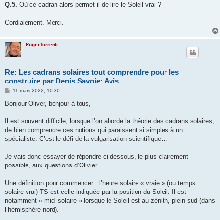
Q.5.
Où ce cadran alors permet-il de lire le Soleil vrai ?
Cordialement. Merci.
RogerTorrenti
Re: Les cadrans solaires tout comprendre pour les
construire par Denis Savoie: Avis
M
11 mars 2022, 10:30
e
s
Bonjour Oliver, bonjour à tous,
s
a
g
Il est souvent difficile, lorsque l’on aborde la théorie des cadrans solaires,
e
de bien comprendre ces notions qui paraissent si simples à un
spécialiste. C’est le défi de la vulgarisation scientifique…
Je vais donc essayer de répondre ci-dessous, le plus clairement
possible, aux questions d’Olivier.
Une définition pour commencer : l’heure solaire « vraie » (ou temps
solaire vrai) TS est celle indiquée par la position du Soleil. Il est
notamment « midi solaire » lorsque le Soleil est au zénith, plein sud (dans
l’hémisphère nord).