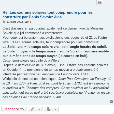
Re: Les cadrans solaires tout comprendre pour les
construire par Denis Savoie: Avis
M
13 mars 2022, 11:43
e
s
C'est d'ailleurs en parcourant rapidement ce dernier livre de Monsieur
s
Savoie que j'ai commencé à comprendre.
a
g
Pour ceux qui buteraient aux explications des pages 20 et 21 de l'autre
e
livre : "Les Cadrans solaires, tout comprendre pour les construire" :
Le Soleil vrai = le temps solaire vrai, soit l'angle horaire du soleil.
Le Soleil moyen = le temps moyen, soit le Soleil imaginaire visible
sur la méridienne de temps moyen (la courbe en huit).
Cette terminologie est celle du XVIIe s.
D'après le dernier livre de D. Savoie, "Une Histoire des cadrans solaires
en Occident", la méridienne de temps moyen a probablement été
introduite par l'astronome Grandjean de Fouchy vers 1730.
Wikipédia dit ceci de ce scientifique :
Jean-Paul Grandjean de Fouchy, né
le 10 mars 1707 à Paris où il est mort le 15 avril 1788, est un astronome
et auditeur à la Chambre des comptes. On se souvient de lui aujourd'hui
principalement parce qu'il a été secrétaire perpétuel de l’Académie royale
des sciences de France pendant 32 ans.
Répondre