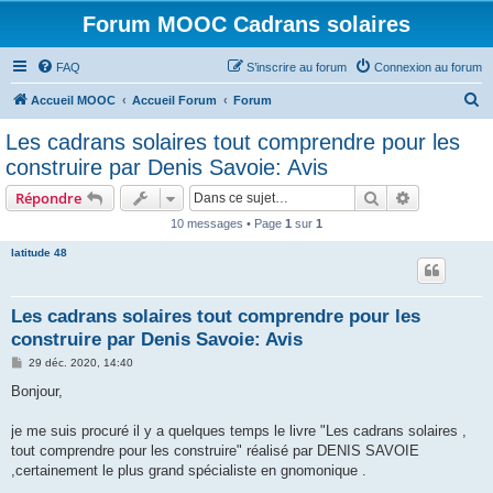
Forum MOOC Cadrans solaires
FAQ
S’inscrire au forum
Connexion au forum
R
Accueil MOOC
Accueil Forum
Forum
e
Les cadrans solaires tout comprendre pour les
c
construire par Denis Savoie: Avis
h
Rechercher
Recherche 
Répondre
e
10 messages • Page
1
sur
1
r
latitude 48
c
h
e
Les cadrans solaires tout comprendre pour les
construire par Denis Savoie: Avis
r
M
29 déc. 2020, 14:40
e
s
Bonjour,
s
a
g
je me suis procuré il y a quelques temps le livre "Les cadrans solaires ,
e
tout comprendre pour les construire" réalisé par DENIS SAVOIE
,certainement le plus grand spécialiste en gnomonique .