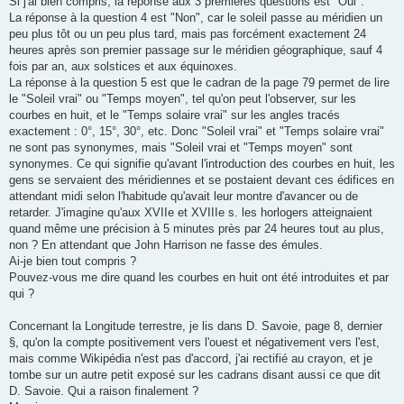
Si j'ai bien compris, la réponse aux 3 premières questions est "Oui".
a
g
La réponse à la question 4 est "Non", car le soleil passe au méridien un
e
peu plus tôt ou un peu plus tard, mais pas forcément exactement 24
heures après son premier passage sur le méridien géographique, sauf 4
fois par an, aux solstices et aux équinoxes.
La réponse à la question 5 est que le cadran de la page 79 permet de lire
le "Soleil vrai" ou "Temps moyen", tel qu'on peut l'observer, sur les
courbes en huit, et le "Temps solaire vrai" sur les angles tracés
exactement : 0°, 15°, 30°, etc. Donc "Soleil vrai" et "Temps solaire vrai"
ne sont pas synonymes, mais "Soleil vrai et "Temps moyen" sont
synonymes. Ce qui signifie qu'avant l'introduction des courbes en huit, les
gens se servaient des méridiennes et se postaient devant ces édifices en
attendant midi selon l'habitude qu'avait leur montre d'avancer ou de
retarder. J'imagine qu'aux XVIIe et XVIIIe s. les horlogers atteignaient
quand même une précision à 5 minutes près par 24 heures tout au plus,
non ? En attendant que John Harrison ne fasse des émules.
Ai-je bien tout compris ?
Pouvez-vous me dire quand les courbes en huit ont été introduites et par
qui ?
Concernant la Longitude terrestre, je lis dans D. Savoie, page 8, dernier
§, qu'on la compte positivement vers l'ouest et négativement vers l'est,
mais comme Wikipédia n'est pas d'accord, j'ai rectifié au crayon, et je
tombe sur un autre petit exposé sur les cadrans disant aussi ce que dit
D. Savoie. Qui a raison finalement ?