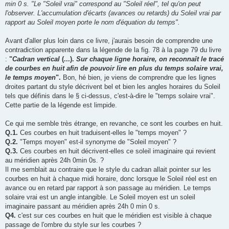
min 0 s. "Le "Soleil vrai" correspond au "Soleil réel", tel qu'on peut
l'observer. L'accumulation d'écarts (avances ou retards) du Soleil vrai par
rapport au Soleil moyen porte le nom d'équation du temps".
Avant d'aller plus loin dans ce livre, j'aurais besoin de comprendre une
contradiction apparente dans la légende de la fig. 78 à la page 79 du livre
:
"
Cadran vertical
(...).
Sur chaque ligne horaire, on reconnaît le tracé
de courbes en huit afin de pouvoir lire en plus du temps solaire vrai,
le temps moyen
".
Bon, hé bien, je viens de comprendre que les lignes
droites partant du style décrivent bel et bien les angles horaires du Soleil
tels que définis dans le § ci-dessus, c'est-à-dire le "temps solaire vrai".
Cette partie de la légende est limpide.
Ce qui me semble très étrange, en revanche, ce sont les courbes en huit.
Q.1.
Ces courbes en huit traduisent-elles le "temps moyen" ?
Q.2.
"Temps moyen" est-il synonyme de "Soleil moyen" ?
Q.3.
Ces courbes en huit décrivent-elles ce soleil imaginaire qui revient
au méridien après 24h 0min 0s. ?
Il me semblait au contraire que le style du cadran allait pointer sur les
courbes en huit à chaque midi horaire, donc lorsque le Soleil réel est en
avance ou en retard par rapport à son passage au méridien. Le temps
solaire vrai est un angle intangible. Le Soleil moyen est un soleil
imaginaire passant au méridien après 24h 0 min 0 s.
Q4.
c'est sur ces courbes en huit que le méridien est visible à chaque
passage de l'ombre du style sur les courbes ?