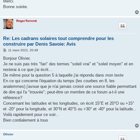
Merci.
Bonne soirée.
RogerTorrenti
Re: Les cadrans solaires tout comprendre pour les
construire par Denis Savoie: Avis
M
11 mars 2022, 20:48
e
s
Bonjour Olivier,
s
Je ne suis pas très "fan" des termes "soleil vrai" et "soleil moyen" et en
a
g
resterai à ce que j'ai écrit...
e
De même pour la question 5 à laquelle j'ai répondu dans mon texte
En ce qui concerne l'équation du temps (les courbes en 8, les
analemmes) j'avoue que je n'ai jamais croisé une source fiable permettant
de dire qui l'a "trouvée"; peut-être un membre de ce forum a-t-il une
référence?
Concernant les latitudes et les longitudes, on écrit 15°E et 20°O ou +15°
et -20° pour la longitude, et 30°N et 40°S ou +30° et -40° pour la latitude...
Voilà rapidement pour ce soir...
Bien cordialement à tous
Olivier