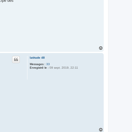
cipe des
H
a
u
latitude 48
t
Messages :
33
Enregistré le :
09 sept. 2019, 22:11
H