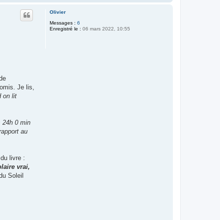
a
u
Olivier
t
Messages :
6
Enregistré le :
06 mars 2022, 10:55
 de
omis. Je lis,
on lit
s 24h 0 min
 rapport au
du livre :
aire vrai,
du Soleil