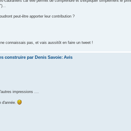
-cadraniers car elle permet de comprendre et d'expliquer simplement le prin
)...
udront peut-être apporter leur contribution ?
 ne connaissais pas, et vais aussitôt en faire un tweet !
s construire par Denis Savoie: Avis
'autres impressions ....
in d'année.