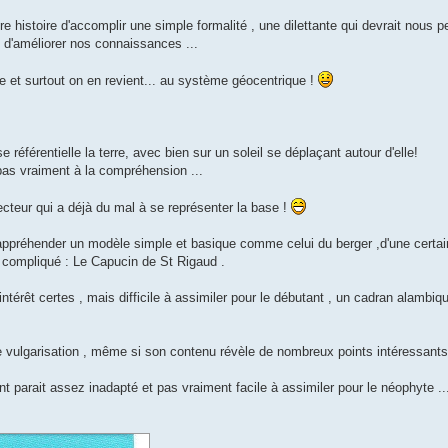
ivre histoire d'accomplir une simple formalité , une dilettante qui devrait nous p
 d'améliorer nos connaissances ...
e et surtout on en revient... au système géocentrique !
rentielle la terre, avec bien sur un soleil se déplaçant autour d'elle!
 pas vraiment à la compréhension ...
teur qui a déjà du mal à se représenter la base !
’appréhender un modèle simple et basique comme celui du berger ,d'une certai
sez compliqué : Le Capucin de St Rigaud .
térêt certes , mais difficile à assimiler pour le débutant , un cadran alambiq
e vulgarisation , même si son contenu révèle de nombreux points intéressants
nt parait assez inadapté et pas vraiment facile à assimiler pour le néophyte ..