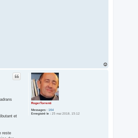
H
a
u
t
cadrans
RogerTorrenti
Messages :
164
Enregistré le :
25 mai 2018, 15:12
ébutant et
e reste