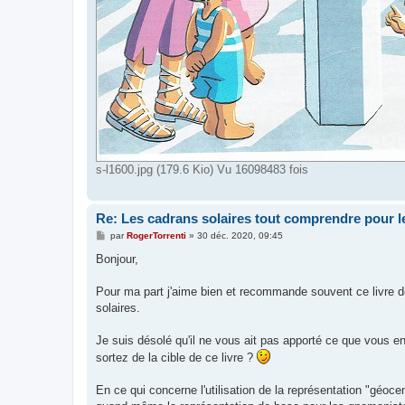
s-l1600.jpg (179.6 Kio) Vu 16098483 fois
Re: Les cadrans solaires tout comprendre pour le
M
par
RogerTorrenti
»
30 déc. 2020, 09:45
e
s
Bonjour,
s
a
g
Pour ma part j'aime bien et recommande souvent ce livre d
e
solaires.
Je suis désolé qu'il ne vous ait pas apporté ce que vous e
sortez de la cible de ce livre ?
En ce qui concerne l'utilisation de la représentation "géoce