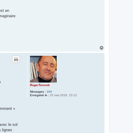
est en
imaginaire
H
a
u
t
n
RogerTorrenti
Messages :
164
Enregistré le :
25 mai 2018, 15:12
otamment «
avec le sol
s lignes