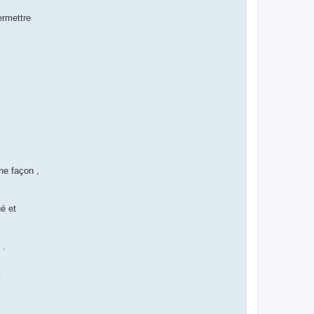
ermettre
ne façon ,
ué et
 .
.