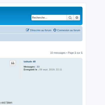
Rechercher
Recherche avancé
S’inscrire au forum
Connexion au forum
10 messages • Page
1
sur
1
latitude 48
Messages :
33
Enregistré le :
09 sept. 2019, 22:11
n est bien