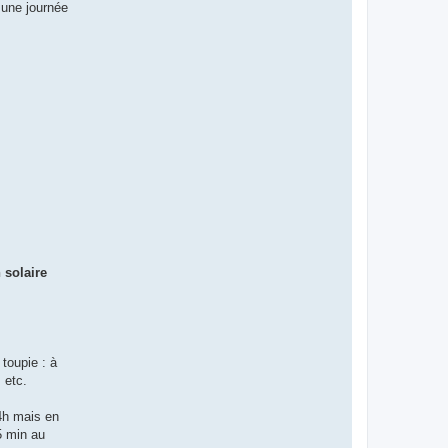
 une journée
 solaire
 toupie : à
 etc.
24h mais en
5 min au