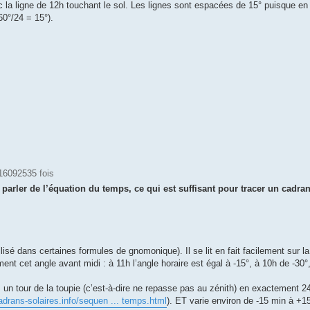
c la ligne de 12h touchant le sol. Les lignes sont espacées de 15° puisque en
60°/24 = 15°).
16092535 fois
 parler de l’équation du temps, ce qui est suffisant pour tracer un cadran
ilisé dans certaines formules de gnomonique). Il se lit en fait facilement sur la
nt cet angle avant midi : à 11h l’angle horaire est égal à -15°, à 10h de -30°,
un tour de la toupie (c’est-à-dire ne repasse pas au zénith) en exactement 
adrans-solaires.info/sequen ... temps.html
). ET varie environ de -15 min à +1