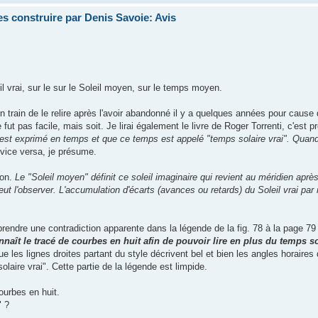
s construire par Denis Savoie: Avis
il vrai, sur le sur le Soleil moyen, sur le temps moyen.
 en train de le relire après l'avoir abandonné il y a quelques années pour cause
ut pas facile, mais soit. Je lirai également le livre de Roger Torrenti, c'est pr
il est exprimé en temps et que ce temps est appelé "temps solaire vrai".
Quand 
 vice versa, je présume.
ion.
Le "Soleil moyen" définit ce soleil imaginaire qui revient au méridien aprè
 peut l'observer. L'accumulation d'écarts (avances ou retards) du Soleil vrai par
mprendre une contradiction apparente dans la légende de la fig. 78 à la page 79 
naît le tracé de courbes en huit afin de pouvoir lire en plus du temps sol
 les lignes droites partant du style décrivent bel et bien les angles horaires 
olaire vrai". Cette partie de la légende est limpide.
ourbes en huit.
" ?