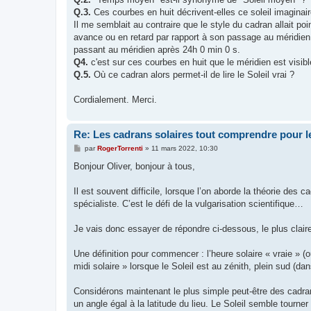
Q.3.
Ces courbes en huit décrivent-elles ce soleil imaginai
Il me semblait au contraire que le style du cadran allait poi
avance ou en retard par rapport à son passage au méridien. 
passant au méridien après 24h 0 min 0 s.
Q4.
c'est sur ces courbes en huit que le méridien est visi
Q.5.
Où ce cadran alors permet-il de lire le Soleil vrai ?
Cordialement. Merci.
Re: Les cadrans solaires tout comprendre pour le
M
par
RogerTorrenti
»
11 mars 2022, 10:30
e
s
Bonjour Oliver, bonjour à tous,
s
a
g
Il est souvent difficile, lorsque l’on aborde la théorie des
e
spécialiste. C’est le défi de la vulgarisation scientifique…
Je vais donc essayer de répondre ci-dessous, le plus claire
Une définition pour commencer : l’heure solaire « vraie » (o
midi solaire » lorsque le Soleil est au zénith, plein sud (da
Considérons maintenant le plus simple peut-être des cadrans 
un angle égal à la latitude du lieu. Le Soleil semble tourne