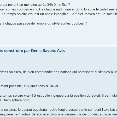
re qui revient au méridien après 24h 0min 0s. ?
nter sur les courbes en huit à chaque midi horaire, donc lorsque le Soleil réel 
Le temps solaire vrai est un angle intangible. Le Soleil moyen est un soleil 
ble à chaque passage de l'ombre du style sur les courbes ?
s construire par Denis Savoie: Avis
 cadrans solaires, de bien comprendre ces notions qui paraissent si simples à u
ment possible, aux questions d’Olivier.
u temps solaire vrai) TS est celle indiquée par la position du Soleil. Il est n
ns l’hémisphère nord).
solaires, le cadran équatorial, cette toupie posée sur le sol, dont l’axe fait 
r régulièrement autour de son axe dans une journée, ce qui conduit à tracer de