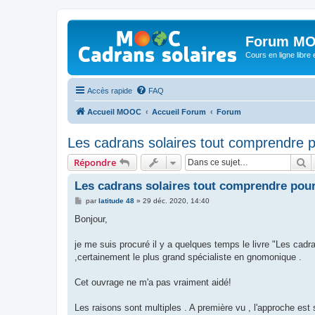
Forum MO
Cours en ligne libre e
Accès rapide
FAQ
Accueil MOOC
Accueil Forum
Forum
Les cadrans solaires tout comprendre po
R
Répondre
Les cadrans solaires tout comprendre pour 
M
par
latitude 48
»
29 déc. 2020, 14:40
e
s
Bonjour,
s
a
g
je me suis procuré il y a quelques temps le livre "Les cad
e
,certainement le plus grand spécialiste en gnomonique .
Cet ouvrage ne m'a pas vraiment aidé!
Les raisons sont multiples . A première vu , l'approche est 