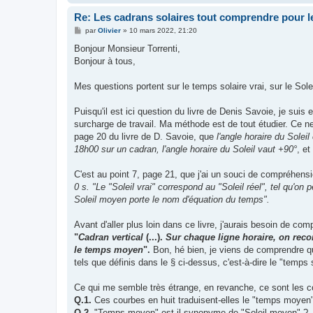
Re: Les cadrans solaires tout comprendre pour le
M
par
Olivier
»
10 mars 2022, 21:20
e
s
Bonjour Monsieur Torrenti,
s
Bonjour à tous,
a
g
e
Mes questions portent sur le temps solaire vrai, sur le Sole
Puisqu'il est ici question du livre de Denis Savoie, je suis
surcharge de travail. Ma méthode est de tout étudier. Ce ne f
page 20 du livre de D. Savoie, que
l'angle horaire du Sole
18h00 sur un cadran, l'angle horaire du Soleil vaut +90°
, et
C'est au point 7, page 21, que j'ai un souci de compréhens
0 s. "Le "Soleil vrai" correspond au "Soleil réel", tel qu'on
Soleil moyen porte le nom d'équation du temps".
Avant d'aller plus loin dans ce livre, j'aurais besoin de co
"
Cadran vertical
(...).
Sur chaque ligne horaire, on recon
le temps moyen
".
Bon, hé bien, je viens de comprendre que
tels que définis dans le § ci-dessus, c'est-à-dire le "temps s
Ce qui me semble très étrange, en revanche, ce sont les c
Q.1.
Ces courbes en huit traduisent-elles le "temps moyen
Q.2.
"Temps moyen" est-il synonyme de "Soleil moyen" ?