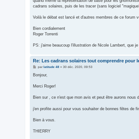
quand même la représentation de base pour les gnomonistes
cadrans solaires, puis de les tracer (sans logiciel "magique"
Voilà le débat est lancé et d'autres membres de ce forum vo
Bien cordialement
Roger Torrenti
PS: j'aime beaucoup l'illustration de Nicole Lambert, que je
Re: Les cadrans solaires tout comprendre pour le
M
par
latitude 48
»
30 déc. 2020, 09:53
e
s
Bonjour,
s
a
g
Merci Roger!
e
Bien sur , ce n'est que mon avis et peut être aurons nous d
j'en profite aussi pour vous souhaiter de bonnes fêtes de f
Bien à vous.
THIERRY