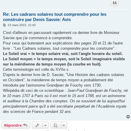
Re: Les cadrans solaires tout comprendre pour les
construire par Denis Savoie: Avis
M
13 mars 2022, 11:43
e
s
C'est d'ailleurs en parcourant rapidement ce dernier livre de Monsieur
s
Savoie que j'ai commencé à comprendre.
a
g
Pour ceux qui buteraient aux explications des pages 20 et 21 de l'autre
e
livre : "Les Cadrans solaires, tout comprendre pour les construire" :
Le Soleil vrai = le temps solaire vrai, soit l'angle horaire du soleil.
Le Soleil moyen = le temps moyen, soit le Soleil imaginaire visible
sur la méridienne de temps moyen (la courbe en huit).
Cette terminologie est celle du XVIIe s.
D'après le dernier livre de D. Savoie, "Une Histoire des cadrans solaires
en Occident", la méridienne de temps moyen a probablement été
introduite par l'astronome Grandjean de Fouchy vers 1730.
Wikipédia dit ceci de ce scientifique :
Jean-Paul Grandjean de Fouchy, né
le 10 mars 1707 à Paris où il est mort le 15 avril 1788, est un astronome
et auditeur à la Chambre des comptes. On se souvient de lui aujourd'hui
principalement parce qu'il a été secrétaire perpétuel de l’Académie royale
des sciences de France pendant 32 ans.
Répondre