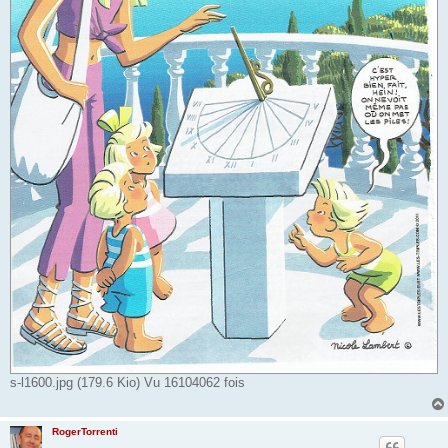
s-l1600.jpg (179.6 Kio) Vu 16104062 fois
RogerTorrenti