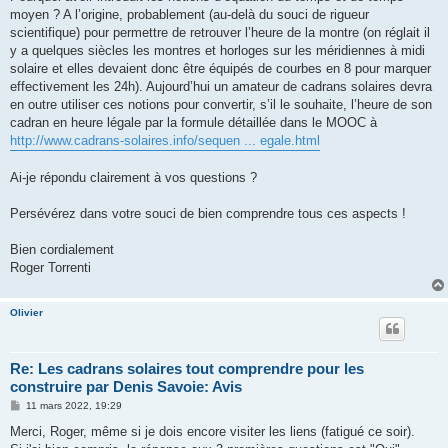
moyen ? A l’origine, probablement (au-delà du souci de rigueur
scientifique) pour permettre de retrouver l’heure de la montre (on réglait il
y a quelques siècles les montres et horloges sur les méridiennes à midi
solaire et elles devaient donc être équipés de courbes en 8 pour marquer
effectivement les 24h). Aujourd’hui un amateur de cadrans solaires devra
en outre utiliser ces notions pour convertir, s’il le souhaite, l’heure de son
cadran en heure légale par la formule détaillée dans le MOOC à
http://www.cadrans-solaires.info/sequen ... egale.html
Ai-je répondu clairement à vos questions ?
Persévérez dans votre souci de bien comprendre tous ces aspects !
Bien cordialement
Roger Torrenti
Olivier
Re: Les cadrans solaires tout comprendre pour les
construire par Denis Savoie: Avis
M
11 mars 2022, 19:29
e
s
Merci, Roger, même si je dois encore visiter les liens (fatigué ce soir).
s