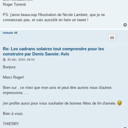
Roger Torrenti
PS: j'aime beaucoup l'illustration de Nicole Lambert, que je ne
connaissais pas, et vais aussitôt en faire un tweet !
latitude 48
Re: Les cadrans solaires tout comprendre pour les
construire par Denis Savoie: Avis
M
30 déc. 2020, 09:53
e
s
Bonjour,
s
a
g
Merci Roger!
e
Bien sur , ce n'est que mon avis et peut être aurons nous d'autres
impressions ....
j'en profite aussi pour vous souhaiter de bonnes fêtes de fin d'année.
Bien à vous.
THIERRY