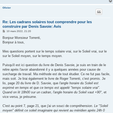
Olivier
Re: Les cadrans solaires tout comprendre pour les
construire par Denis Savoie: Avis
M
10 mars 2022, 21:20
e
s
Bonjour Monsieur Torrenti,
s
Bonjour à tous,
a
g
e
Mes questions portent sur le temps solaire vrai, sur le Soleil vrai, sur le
sur le Soleil moyen, sur le temps moyen.
Puisqu'il est ici question du livre de Denis Savoie, je suis en train de le
relire après l'avoir abandonné il y a quelques années pour cause de
surcharge de travail. Ma méthode est de tout étudier. Ce ne fut pas facile,
mais soit. Je lirai également le livre de Roger Torrenti, c'est promis. Je
lis, page 20 du livre de D. Savoie, que
l'angle horaire du Soleil est
exprimé en temps et que ce temps est appelé "temps solaire vrai".
Quand on lit 18h00 sur un cadran, l'angle horaire du Soleil vaut +90°
, et
vice versa, je présume.
C'est au point 7, page 21, que j'ai un souci de compréhension.
Le "Soleil
moyen" définit ce soleil imaginaire qui revient au méridien après 24h 0