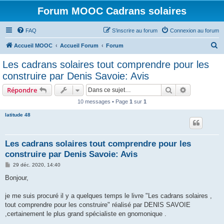
Forum MOOC Cadrans solaires
FAQ
S’inscrire au forum
Connexion au forum
R
Accueil MOOC
Accueil Forum
Forum
e
Les cadrans solaires tout comprendre pour les
c
construire par Denis Savoie: Avis
h
Rechercher
Recherche 
Répondre
e
10 messages • Page
1
sur
1
r
latitude 48
c
h
e
Les cadrans solaires tout comprendre pour les
construire par Denis Savoie: Avis
r
M
29 déc. 2020, 14:40
e
s
Bonjour,
s
a
g
je me suis procuré il y a quelques temps le livre "Les cadrans solaires ,
e
tout comprendre pour les construire" réalisé par DENIS SAVOIE
,certainement le plus grand spécialiste en gnomonique .