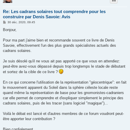
Re: Les cadrans solaires tout comprendre pour les
construire par Denis Savoie: Avis
M
30 déc. 2020, 09:45
e
s
Bonjour,
s
a
g
Pour ma part j'aime bien et recommande souvent ce livre de Denis
e
Savoie, effectivement l'un des plus grands spécialistes actuels des
cadrans solaires.
Je suis désolé qu'il ne vous ait pas apporté ce que vous en attendiez:
peut-être avez-vous dépassé depuis trop longtemps le stade de débutant
et sortez de la cible de ce livre ?
En ce qui concerne l'utilisation de la représentation "géocentrique": en fait
le mouvement apparent du Soleil dans la sphère céleste locale reste
quand même la représentation de base pour les gnomonistes-cadraniers
car elle permet de comprendre et d'expliquer simplement le principe des
cadrans solaires, puis de les tracer (sans logiciel "magique")...
Voilà le débat est lancé et d'autres membres de ce forum voudront peut-
être apporter leur contribution ?
Bien cordialement