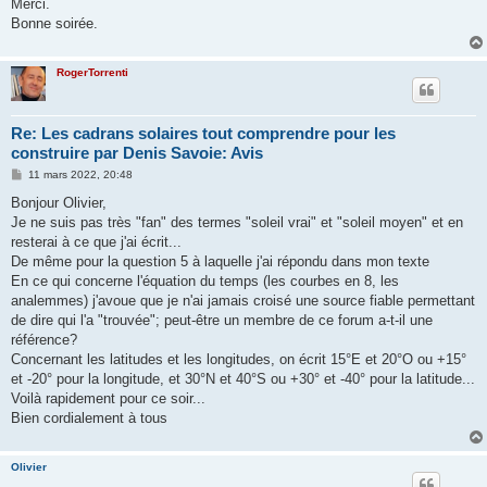
Merci.
Bonne soirée.
RogerTorrenti
Re: Les cadrans solaires tout comprendre pour les
construire par Denis Savoie: Avis
M
11 mars 2022, 20:48
e
s
Bonjour Olivier,
s
Je ne suis pas très "fan" des termes "soleil vrai" et "soleil moyen" et en
a
g
resterai à ce que j'ai écrit...
e
De même pour la question 5 à laquelle j'ai répondu dans mon texte
En ce qui concerne l'équation du temps (les courbes en 8, les
analemmes) j'avoue que je n'ai jamais croisé une source fiable permettant
de dire qui l'a "trouvée"; peut-être un membre de ce forum a-t-il une
référence?
Concernant les latitudes et les longitudes, on écrit 15°E et 20°O ou +15°
et -20° pour la longitude, et 30°N et 40°S ou +30° et -40° pour la latitude...
Voilà rapidement pour ce soir...
Bien cordialement à tous
Olivier