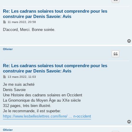
Re: Les cadrans solaires tout comprendre pour les
construire par Denis Savoie: Avis
M
11 mars 2022, 20:58
e
s
D'accord, Merci. Bonne soirée.
s
a
g
e
Olivier
Re: Les cadrans solaires tout comprendre pour les
construire par Denis Savoie: Avis
M
13 mars 2022, 11:03
e
s
Je me suis acheté
s
Denis Savoie
a
g
Une Histoire des cadrans solaires en Occident
e
La Gnomonique du Moyen Âge au XXe siècle
312 pages, très bien illustré.
Je le recommande, il est superbe:
https://www.lesbelleslettres.com/livre/ ... n-occident
Olivier