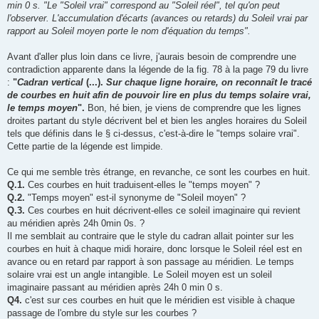
min 0 s. "Le "Soleil vrai" correspond au "Soleil réel", tel qu'on peut
l'observer. L'accumulation d'écarts (avances ou retards) du Soleil vrai par
rapport au Soleil moyen porte le nom d'équation du temps".
Avant d'aller plus loin dans ce livre, j'aurais besoin de comprendre une
contradiction apparente dans la légende de la fig. 78 à la page 79 du livre
:
"
Cadran vertical
(...).
Sur chaque ligne horaire, on reconnaît le tracé
de courbes en huit afin de pouvoir lire en plus du temps solaire vrai,
le temps moyen
".
Bon, hé bien, je viens de comprendre que les lignes
droites partant du style décrivent bel et bien les angles horaires du Soleil
tels que définis dans le § ci-dessus, c'est-à-dire le "temps solaire vrai".
Cette partie de la légende est limpide.
Ce qui me semble très étrange, en revanche, ce sont les courbes en huit.
Q.1.
Ces courbes en huit traduisent-elles le "temps moyen" ?
Q.2.
"Temps moyen" est-il synonyme de "Soleil moyen" ?
Q.3.
Ces courbes en huit décrivent-elles ce soleil imaginaire qui revient
au méridien après 24h 0min 0s. ?
Il me semblait au contraire que le style du cadran allait pointer sur les
courbes en huit à chaque midi horaire, donc lorsque le Soleil réel est en
avance ou en retard par rapport à son passage au méridien. Le temps
solaire vrai est un angle intangible. Le Soleil moyen est un soleil
imaginaire passant au méridien après 24h 0 min 0 s.
Q4.
c'est sur ces courbes en huit que le méridien est visible à chaque
passage de l'ombre du style sur les courbes ?