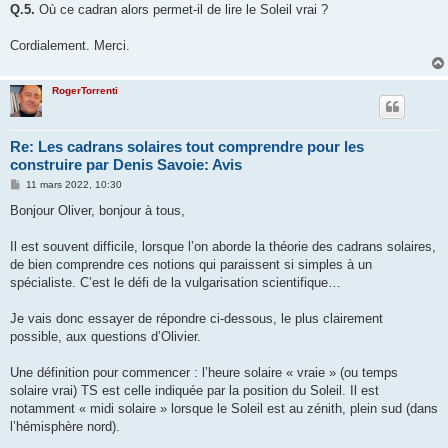
Q.5.
Où ce cadran alors permet-il de lire le Soleil vrai ?
Cordialement. Merci.
RogerTorrenti
Re: Les cadrans solaires tout comprendre pour les
construire par Denis Savoie: Avis
M
11 mars 2022, 10:30
e
s
Bonjour Oliver, bonjour à tous,
s
a
g
Il est souvent difficile, lorsque l’on aborde la théorie des cadrans solaires,
e
de bien comprendre ces notions qui paraissent si simples à un
spécialiste. C’est le défi de la vulgarisation scientifique…
Je vais donc essayer de répondre ci-dessous, le plus clairement
possible, aux questions d’Olivier.
Une définition pour commencer : l’heure solaire « vraie » (ou temps
solaire vrai) TS est celle indiquée par la position du Soleil. Il est
notamment « midi solaire » lorsque le Soleil est au zénith, plein sud (dans
l’hémisphère nord).