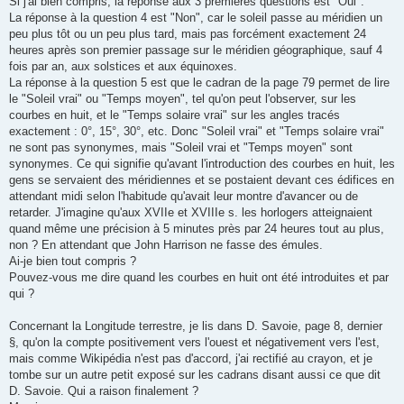
Si j'ai bien compris, la réponse aux 3 premières questions est "Oui".
a
g
La réponse à la question 4 est "Non", car le soleil passe au méridien un
e
peu plus tôt ou un peu plus tard, mais pas forcément exactement 24
heures après son premier passage sur le méridien géographique, sauf 4
fois par an, aux solstices et aux équinoxes.
La réponse à la question 5 est que le cadran de la page 79 permet de lire
le "Soleil vrai" ou "Temps moyen", tel qu'on peut l'observer, sur les
courbes en huit, et le "Temps solaire vrai" sur les angles tracés
exactement : 0°, 15°, 30°, etc. Donc "Soleil vrai" et "Temps solaire vrai"
ne sont pas synonymes, mais "Soleil vrai et "Temps moyen" sont
synonymes. Ce qui signifie qu'avant l'introduction des courbes en huit, les
gens se servaient des méridiennes et se postaient devant ces édifices en
attendant midi selon l'habitude qu'avait leur montre d'avancer ou de
retarder. J'imagine qu'aux XVIIe et XVIIIe s. les horlogers atteignaient
quand même une précision à 5 minutes près par 24 heures tout au plus,
non ? En attendant que John Harrison ne fasse des émules.
Ai-je bien tout compris ?
Pouvez-vous me dire quand les courbes en huit ont été introduites et par
qui ?
Concernant la Longitude terrestre, je lis dans D. Savoie, page 8, dernier
§, qu'on la compte positivement vers l'ouest et négativement vers l'est,
mais comme Wikipédia n'est pas d'accord, j'ai rectifié au crayon, et je
tombe sur un autre petit exposé sur les cadrans disant aussi ce que dit
D. Savoie. Qui a raison finalement ?