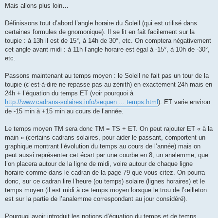
Mais allons plus loin…
Définissons tout d’abord l’angle horaire du Soleil (qui est utilisé dans
certaines formules de gnomonique). Il se lit en fait facilement sur la
toupie : à 13h il est de 15°, à 14h de 30°, etc. On comptera négativement
cet angle avant midi : à 11h l’angle horaire est égal à -15°, à 10h de -30°,
etc.
Passons maintenant au temps moyen : le Soleil ne fait pas un tour de la
toupie (c’est-à-dire ne repasse pas au zénith) en exactement 24h mais en
24h + l’équation du temps ET (voir pourquoi à
http://www.cadrans-solaires.info/sequen ... temps.html
). ET varie environ
de -15 min à +15 min au cours de l’année.
Le temps moyen TM sera donc TM = TS + ET. On peut rajouter ET « à la
main » (certains cadrans solaires, pour aider le passant, comportent un
graphique montrant l’évolution du temps au cours de l’année) mais on
peut aussi représenter cet écart par une courbe en 8, un analemme, que
l’on placera autour de la ligne de midi, voire autour de chaque ligne
horaire comme dans le cadran de la page 79 que vous citez. On pourra
donc, sur ce cadran lire l’heure (ou temps) solaire (lignes horaires) et le
temps moyen (il est midi à ce temps moyen lorsque le trou de l’œilleton
est sur la partie de l’analemme correspondant au jour considéré).
Pourquoi avoir introduit les notions d’équation du temps et de temps