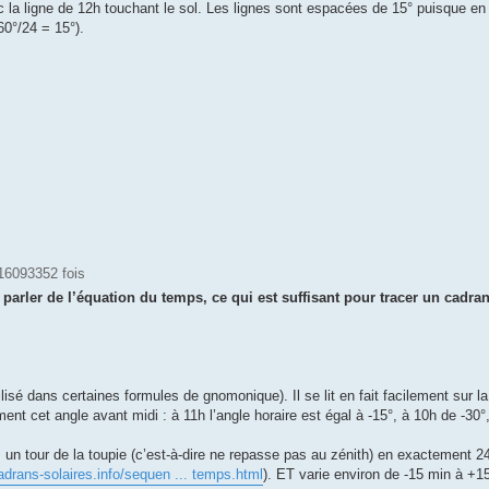
c la ligne de 12h touchant le sol. Les lignes sont espacées de 15° puisque en
60°/24 = 15°).
16093352 fois
 parler de l’équation du temps, ce qui est suffisant pour tracer un cadran
ilisé dans certaines formules de gnomonique). Il se lit en fait facilement sur la
nt cet angle avant midi : à 11h l’angle horaire est égal à -15°, à 10h de -30°,
un tour de la toupie (c’est-à-dire ne repasse pas au zénith) en exactement 
adrans-solaires.info/sequen ... temps.html
). ET varie environ de -15 min à +1