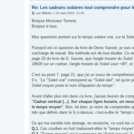
Re: Les cadrans solaires tout comprendre pour le
M
par
Olivier
»
10 mars 2022, 21:20
e
s
Bonjour Monsieur Torrenti,
s
Bonjour à tous,
a
g
e
Mes questions portent sur le temps solaire vrai, sur le Sole
Puisqu'il est ici question du livre de Denis Savoie, je suis
surcharge de travail. Ma méthode est de tout étudier. Ce ne f
page 20 du livre de D. Savoie, que
l'angle horaire du Sole
18h00 sur un cadran, l'angle horaire du Soleil vaut +90°
, et
C'est au point 7, page 21, que j'ai un souci de compréhens
0 s. "Le "Soleil vrai" correspond au "Soleil réel", tel qu'on
Soleil moyen porte le nom d'équation du temps".
Avant d'aller plus loin dans ce livre, j'aurais besoin de co
"
Cadran vertical
(...).
Sur chaque ligne horaire, on recon
le temps moyen
".
Bon, hé bien, je viens de comprendre que
tels que définis dans le § ci-dessus, c'est-à-dire le "temps s
Ce qui me semble très étrange, en revanche, ce sont les c
Q.1.
Ces courbes en huit traduisent-elles le "temps moyen
Q.2.
"Temps moyen" est-il synonyme de "Soleil moyen" ?