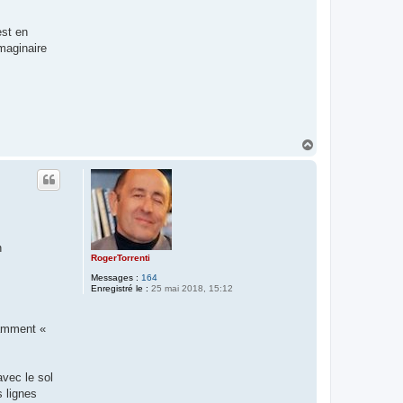
est en
imaginaire
H
a
u
t
n
RogerTorrenti
Messages :
164
Enregistré le :
25 mai 2018, 15:12
otamment «
avec le sol
s lignes