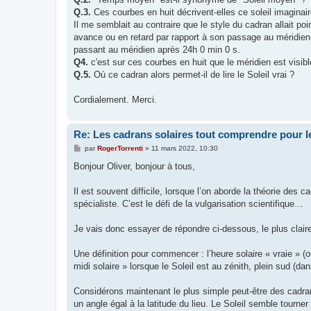
Q.3.
Ces courbes en huit décrivent-elles ce soleil imaginai
Il me semblait au contraire que le style du cadran allait poi
avance ou en retard par rapport à son passage au méridien. 
passant au méridien après 24h 0 min 0 s.
Q4.
c'est sur ces courbes en huit que le méridien est visi
Q.5.
Où ce cadran alors permet-il de lire le Soleil vrai ?
Cordialement. Merci.
Re: Les cadrans solaires tout comprendre pour le
M
par
RogerTorrenti
»
11 mars 2022, 10:30
e
s
Bonjour Oliver, bonjour à tous,
s
a
g
Il est souvent difficile, lorsque l’on aborde la théorie des
e
spécialiste. C’est le défi de la vulgarisation scientifique…
Je vais donc essayer de répondre ci-dessous, le plus claire
Une définition pour commencer : l’heure solaire « vraie » (o
midi solaire » lorsque le Soleil est au zénith, plein sud (da
Considérons maintenant le plus simple peut-être des cadrans 
un angle égal à la latitude du lieu. Le Soleil semble tourne