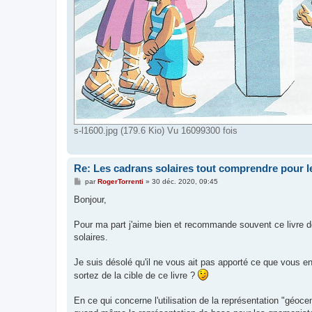
s-l1600.jpg (179.6 Kio) Vu 16099300 fois
Re: Les cadrans solaires tout comprendre pour le
M
par
RogerTorrenti
»
30 déc. 2020, 09:45
e
s
Bonjour,
s
a
g
Pour ma part j'aime bien et recommande souvent ce livre d
e
solaires.
Je suis désolé qu'il ne vous ait pas apporté ce que vous e
sortez de la cible de ce livre ?
En ce qui concerne l'utilisation de la représentation "géoce