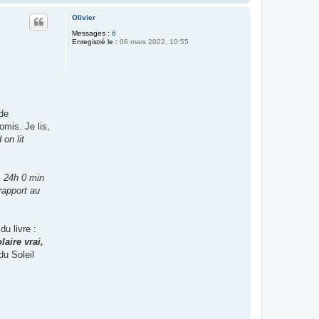
a
u
Olivier
t
Messages :
6
Enregistré le :
06 mars 2022, 10:55
 de
omis. Je lis,
on lit
s 24h 0 min
 rapport au
du livre :
aire vrai,
du Soleil