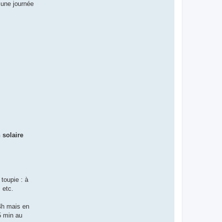
 une journée
 solaire
 toupie : à
 etc.
24h mais en
5 min au