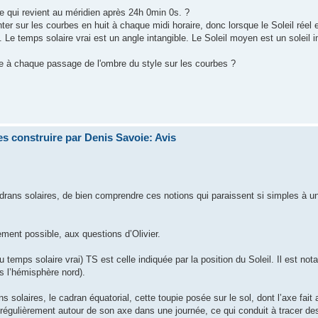
re qui revient au méridien après 24h 0min 0s. ?
nter sur les courbes en huit à chaque midi horaire, donc lorsque le Soleil réel 
Le temps solaire vrai est un angle intangible. Le Soleil moyen est un soleil 
ble à chaque passage de l'ombre du style sur les courbes ?
s construire par Denis Savoie: Avis
 cadrans solaires, de bien comprendre ces notions qui paraissent si simples à u
ment possible, aux questions d’Olivier.
u temps solaire vrai) TS est celle indiquée par la position du Soleil. Il est n
ns l’hémisphère nord).
solaires, le cadran équatorial, cette toupie posée sur le sol, dont l’axe fait 
r régulièrement autour de son axe dans une journée, ce qui conduit à tracer de