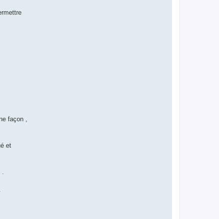
ermettre
ne façon ,
ué et
 .
.