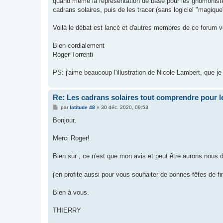
quand même la représentation de base pour les gnomonistes
cadrans solaires, puis de les tracer (sans logiciel "magique"
Voilà le débat est lancé et d'autres membres de ce forum vo
Bien cordialement
Roger Torrenti
PS: j'aime beaucoup l'illustration de Nicole Lambert, que je
Re: Les cadrans solaires tout comprendre pour le
M
par
latitude 48
»
30 déc. 2020, 09:53
e
s
Bonjour,
s
a
g
Merci Roger!
e
Bien sur , ce n'est que mon avis et peut être aurons nous d
j'en profite aussi pour vous souhaiter de bonnes fêtes de f
Bien à vous.
THIERRY