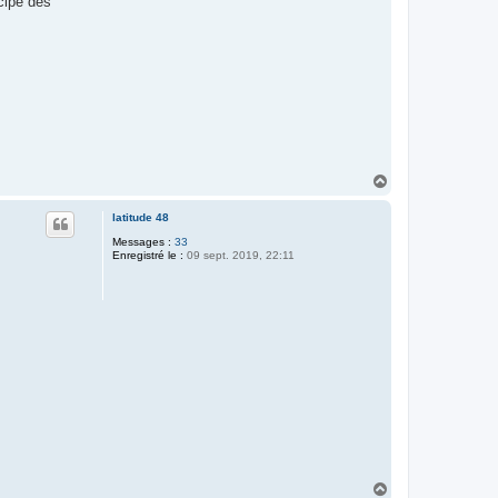
cipe des
H
a
u
latitude 48
t
Messages :
33
Enregistré le :
09 sept. 2019, 22:11
H