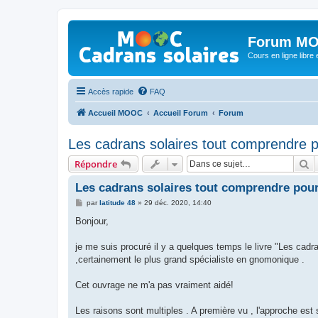
Forum MO
Cours en ligne libre e
Accès rapide
FAQ
Accueil MOOC
Accueil Forum
Forum
Les cadrans solaires tout comprendre po
R
Répondre
Les cadrans solaires tout comprendre pour 
M
par
latitude 48
»
29 déc. 2020, 14:40
e
s
Bonjour,
s
a
g
je me suis procuré il y a quelques temps le livre "Les cad
e
,certainement le plus grand spécialiste en gnomonique .
Cet ouvrage ne m'a pas vraiment aidé!
Les raisons sont multiples . A première vu , l'approche est 