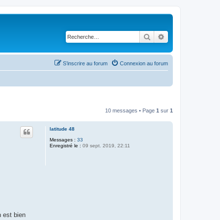
Rechercher
Recherche avancé
S’inscrire au forum
Connexion au forum
10 messages • Page
1
sur
1
latitude 48
Messages :
33
Enregistré le :
09 sept. 2019, 22:11
n est bien