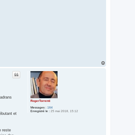
H
a
u
t
cadrans
RogerTorrenti
Messages :
164
Enregistré le :
25 mai 2018, 15:12
ébutant et
e reste