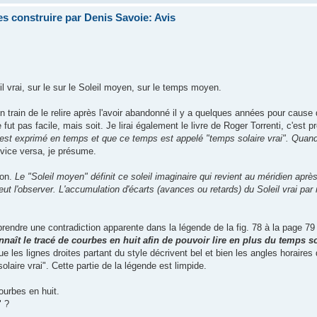
s construire par Denis Savoie: Avis
il vrai, sur le sur le Soleil moyen, sur le temps moyen.
 en train de le relire après l'avoir abandonné il y a quelques années pour cause
ut pas facile, mais soit. Je lirai également le livre de Roger Torrenti, c'est pr
il est exprimé en temps et que ce temps est appelé "temps solaire vrai".
Quand 
 vice versa, je présume.
ion.
Le "Soleil moyen" définit ce soleil imaginaire qui revient au méridien aprè
 peut l'observer. L'accumulation d'écarts (avances ou retards) du Soleil vrai par
mprendre une contradiction apparente dans la légende de la fig. 78 à la page 79 
naît le tracé de courbes en huit afin de pouvoir lire en plus du temps sol
 les lignes droites partant du style décrivent bel et bien les angles horaires 
olaire vrai". Cette partie de la légende est limpide.
ourbes en huit.
" ?