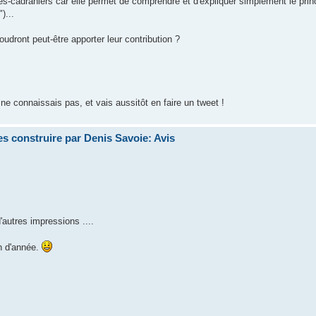
-cadraniers car elle permet de comprendre et d'expliquer simplement le prin
)...
udront peut-être apporter leur contribution ?
 ne connaissais pas, et vais aussitôt en faire un tweet !
s construire par Denis Savoie: Avis
'autres impressions ....
in d'année.