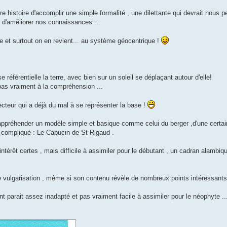
ivre histoire d'accomplir une simple formalité , une dilettante qui devrait nous p
 d'améliorer nos connaissances ...
e et surtout on en revient... au système géocentrique !
rentielle la terre, avec bien sur un soleil se déplaçant autour d'elle!
 pas vraiment à la compréhension ...
teur qui a déjà du mal à se représenter la base !
’appréhender un modèle simple et basique comme celui du berger ,d'une certai
sez compliqué : Le Capucin de St Rigaud .
térêt certes , mais difficile à assimiler pour le débutant , un cadran alambiq
e vulgarisation , même si son contenu révèle de nombreux points intéressants
nt parait assez inadapté et pas vraiment facile à assimiler pour le néophyte ..