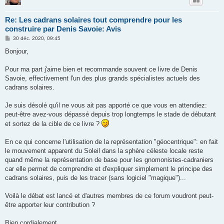
Re: Les cadrans solaires tout comprendre pour les
construire par Denis Savoie: Avis
M
30 déc. 2020, 09:45
e
s
Bonjour,
s
a
g
Pour ma part j'aime bien et recommande souvent ce livre de Denis
e
Savoie, effectivement l'un des plus grands spécialistes actuels des
cadrans solaires.
Je suis désolé qu'il ne vous ait pas apporté ce que vous en attendiez:
peut-être avez-vous dépassé depuis trop longtemps le stade de débutant
et sortez de la cible de ce livre ?
En ce qui concerne l'utilisation de la représentation "géocentrique": en fait
le mouvement apparent du Soleil dans la sphère céleste locale reste
quand même la représentation de base pour les gnomonistes-cadraniers
car elle permet de comprendre et d'expliquer simplement le principe des
cadrans solaires, puis de les tracer (sans logiciel "magique")...
Voilà le débat est lancé et d'autres membres de ce forum voudront peut-
être apporter leur contribution ?
Bien cordialement