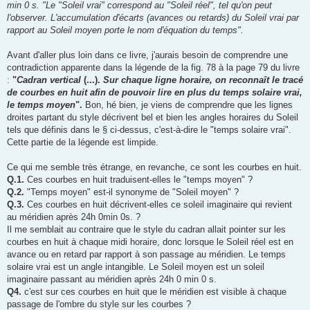
min 0 s. "Le "Soleil vrai" correspond au "Soleil réel", tel qu'on peut
l'observer. L'accumulation d'écarts (avances ou retards) du Soleil vrai par
rapport au Soleil moyen porte le nom d'équation du temps".
Avant d'aller plus loin dans ce livre, j'aurais besoin de comprendre une
contradiction apparente dans la légende de la fig. 78 à la page 79 du livre
:
"
Cadran vertical
(...).
Sur chaque ligne horaire, on reconnaît le tracé
de courbes en huit afin de pouvoir lire en plus du temps solaire vrai,
le temps moyen
".
Bon, hé bien, je viens de comprendre que les lignes
droites partant du style décrivent bel et bien les angles horaires du Soleil
tels que définis dans le § ci-dessus, c'est-à-dire le "temps solaire vrai".
Cette partie de la légende est limpide.
Ce qui me semble très étrange, en revanche, ce sont les courbes en huit.
Q.1.
Ces courbes en huit traduisent-elles le "temps moyen" ?
Q.2.
"Temps moyen" est-il synonyme de "Soleil moyen" ?
Q.3.
Ces courbes en huit décrivent-elles ce soleil imaginaire qui revient
au méridien après 24h 0min 0s. ?
Il me semblait au contraire que le style du cadran allait pointer sur les
courbes en huit à chaque midi horaire, donc lorsque le Soleil réel est en
avance ou en retard par rapport à son passage au méridien. Le temps
solaire vrai est un angle intangible. Le Soleil moyen est un soleil
imaginaire passant au méridien après 24h 0 min 0 s.
Q4.
c'est sur ces courbes en huit que le méridien est visible à chaque
passage de l'ombre du style sur les courbes ?