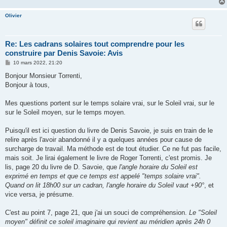
Olivier
Re: Les cadrans solaires tout comprendre pour les
construire par Denis Savoie: Avis
M
10 mars 2022, 21:20
e
s
Bonjour Monsieur Torrenti,
s
Bonjour à tous,
a
g
e
Mes questions portent sur le temps solaire vrai, sur le Soleil vrai, sur le
sur le Soleil moyen, sur le temps moyen.
Puisqu'il est ici question du livre de Denis Savoie, je suis en train de le
relire après l'avoir abandonné il y a quelques années pour cause de
surcharge de travail. Ma méthode est de tout étudier. Ce ne fut pas facile,
mais soit. Je lirai également le livre de Roger Torrenti, c'est promis. Je
lis, page 20 du livre de D. Savoie, que
l'angle horaire du Soleil est
exprimé en temps et que ce temps est appelé "temps solaire vrai".
Quand on lit 18h00 sur un cadran, l'angle horaire du Soleil vaut +90°
, et
vice versa, je présume.
C'est au point 7, page 21, que j'ai un souci de compréhension.
Le "Soleil
moyen" définit ce soleil imaginaire qui revient au méridien après 24h 0