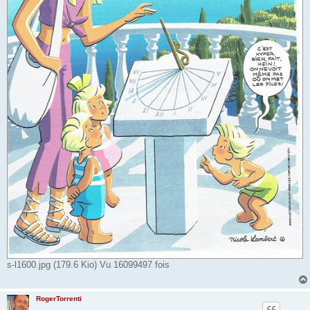
s-l1600.jpg (179.6 Kio) Vu 16099497 fois
RogerTorrenti