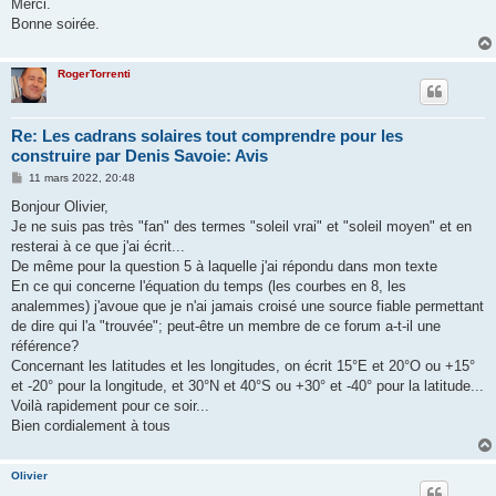
Merci.
Bonne soirée.
RogerTorrenti
Re: Les cadrans solaires tout comprendre pour les
construire par Denis Savoie: Avis
M
11 mars 2022, 20:48
e
s
Bonjour Olivier,
s
Je ne suis pas très "fan" des termes "soleil vrai" et "soleil moyen" et en
a
g
resterai à ce que j'ai écrit...
e
De même pour la question 5 à laquelle j'ai répondu dans mon texte
En ce qui concerne l'équation du temps (les courbes en 8, les
analemmes) j'avoue que je n'ai jamais croisé une source fiable permettant
de dire qui l'a "trouvée"; peut-être un membre de ce forum a-t-il une
référence?
Concernant les latitudes et les longitudes, on écrit 15°E et 20°O ou +15°
et -20° pour la longitude, et 30°N et 40°S ou +30° et -40° pour la latitude...
Voilà rapidement pour ce soir...
Bien cordialement à tous
Olivier