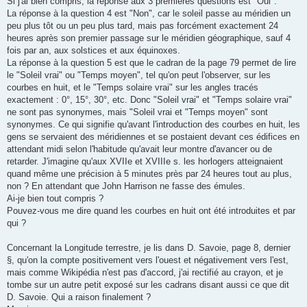
Si j'ai bien compris, la réponse aux 3 premières questions est "Oui".
a
g
La réponse à la question 4 est "Non", car le soleil passe au méridien un
e
peu plus tôt ou un peu plus tard, mais pas forcément exactement 24
heures après son premier passage sur le méridien géographique, sauf 4
fois par an, aux solstices et aux équinoxes.
La réponse à la question 5 est que le cadran de la page 79 permet de lire
le "Soleil vrai" ou "Temps moyen", tel qu'on peut l'observer, sur les
courbes en huit, et le "Temps solaire vrai" sur les angles tracés
exactement : 0°, 15°, 30°, etc. Donc "Soleil vrai" et "Temps solaire vrai"
ne sont pas synonymes, mais "Soleil vrai et "Temps moyen" sont
synonymes. Ce qui signifie qu'avant l'introduction des courbes en huit, les
gens se servaient des méridiennes et se postaient devant ces édifices en
attendant midi selon l'habitude qu'avait leur montre d'avancer ou de
retarder. J'imagine qu'aux XVIIe et XVIIIe s. les horlogers atteignaient
quand même une précision à 5 minutes près par 24 heures tout au plus,
non ? En attendant que John Harrison ne fasse des émules.
Ai-je bien tout compris ?
Pouvez-vous me dire quand les courbes en huit ont été introduites et par
qui ?
Concernant la Longitude terrestre, je lis dans D. Savoie, page 8, dernier
§, qu'on la compte positivement vers l'ouest et négativement vers l'est,
mais comme Wikipédia n'est pas d'accord, j'ai rectifié au crayon, et je
tombe sur un autre petit exposé sur les cadrans disant aussi ce que dit
D. Savoie. Qui a raison finalement ?