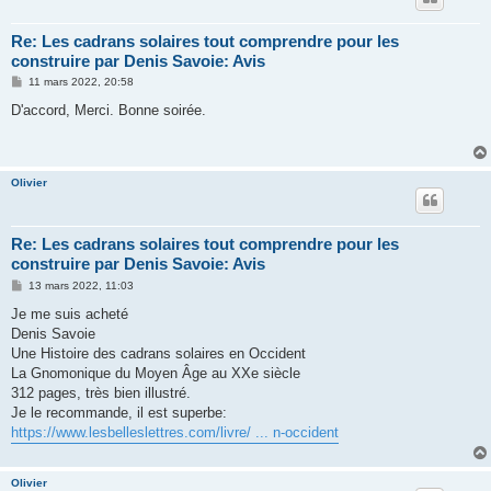
Re: Les cadrans solaires tout comprendre pour les
construire par Denis Savoie: Avis
M
11 mars 2022, 20:58
e
s
D'accord, Merci. Bonne soirée.
s
a
g
e
Olivier
Re: Les cadrans solaires tout comprendre pour les
construire par Denis Savoie: Avis
M
13 mars 2022, 11:03
e
s
Je me suis acheté
s
Denis Savoie
a
g
Une Histoire des cadrans solaires en Occident
e
La Gnomonique du Moyen Âge au XXe siècle
312 pages, très bien illustré.
Je le recommande, il est superbe:
https://www.lesbelleslettres.com/livre/ ... n-occident
Olivier