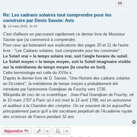
Re: Les cadrans solaires tout comprendre pour les
construire par Denis Savoie: Avis
M
13 mars 2022, 11:43
e
s
C'est d'ailleurs en parcourant rapidement ce dernier livre de Monsieur
s
Savoie que j'ai commencé à comprendre.
a
g
Pour ceux qui buteraient aux explications des pages 20 et 21 de l'autre
e
livre : "Les Cadrans solaires, tout comprendre pour les construire" :
Le Soleil vrai = le temps solaire vrai, soit l'angle horaire du soleil.
Le Soleil moyen = le temps moyen, soit le Soleil imaginaire visible
sur la méridienne de temps moyen (la courbe en huit).
Cette terminologie est celle du XVIIe s.
D'après le dernier livre de D. Savoie, "Une Histoire des cadrans solaires
en Occident", la méridienne de temps moyen a probablement été
introduite par l'astronome Grandjean de Fouchy vers 1730.
Wikipédia dit ceci de ce scientifique :
Jean-Paul Grandjean de Fouchy, né
le 10 mars 1707 à Paris où il est mort le 15 avril 1788, est un astronome
et auditeur à la Chambre des comptes. On se souvient de lui aujourd'hui
principalement parce qu'il a été secrétaire perpétuel de l’Académie royale
des sciences de France pendant 32 ans.
Répondre