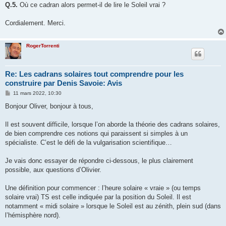
Q.5.
Où ce cadran alors permet-il de lire le Soleil vrai ?
Cordialement. Merci.
RogerTorrenti
Re: Les cadrans solaires tout comprendre pour les
construire par Denis Savoie: Avis
M
11 mars 2022, 10:30
e
s
Bonjour Oliver, bonjour à tous,
s
a
g
Il est souvent difficile, lorsque l’on aborde la théorie des cadrans solaires,
e
de bien comprendre ces notions qui paraissent si simples à un
spécialiste. C’est le défi de la vulgarisation scientifique…
Je vais donc essayer de répondre ci-dessous, le plus clairement
possible, aux questions d’Olivier.
Une définition pour commencer : l’heure solaire « vraie » (ou temps
solaire vrai) TS est celle indiquée par la position du Soleil. Il est
notamment « midi solaire » lorsque le Soleil est au zénith, plein sud (dans
l’hémisphère nord).