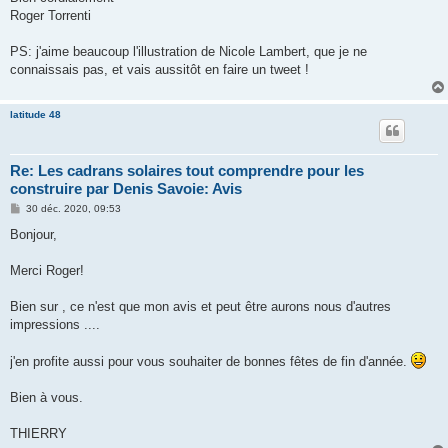
Roger Torrenti
PS: j'aime beaucoup l'illustration de Nicole Lambert, que je ne
connaissais pas, et vais aussitôt en faire un tweet !
latitude 48
Re: Les cadrans solaires tout comprendre pour les
construire par Denis Savoie: Avis
M
30 déc. 2020, 09:53
e
s
Bonjour,
s
a
g
Merci Roger!
e
Bien sur , ce n'est que mon avis et peut être aurons nous d'autres
impressions ....
j'en profite aussi pour vous souhaiter de bonnes fêtes de fin d'année.
Bien à vous.
THIERRY