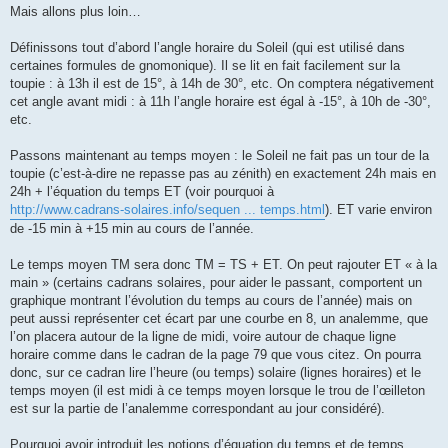
Mais allons plus loin…
Définissons tout d’abord l’angle horaire du Soleil (qui est utilisé dans
certaines formules de gnomonique). Il se lit en fait facilement sur la
toupie : à 13h il est de 15°, à 14h de 30°, etc. On comptera négativement
cet angle avant midi : à 11h l’angle horaire est égal à -15°, à 10h de -30°,
etc.
Passons maintenant au temps moyen : le Soleil ne fait pas un tour de la
toupie (c’est-à-dire ne repasse pas au zénith) en exactement 24h mais en
24h + l’équation du temps ET (voir pourquoi à
http://www.cadrans-solaires.info/sequen ... temps.html
). ET varie environ
de -15 min à +15 min au cours de l’année.
Le temps moyen TM sera donc TM = TS + ET. On peut rajouter ET « à la
main » (certains cadrans solaires, pour aider le passant, comportent un
graphique montrant l’évolution du temps au cours de l’année) mais on
peut aussi représenter cet écart par une courbe en 8, un analemme, que
l’on placera autour de la ligne de midi, voire autour de chaque ligne
horaire comme dans le cadran de la page 79 que vous citez. On pourra
donc, sur ce cadran lire l’heure (ou temps) solaire (lignes horaires) et le
temps moyen (il est midi à ce temps moyen lorsque le trou de l’œilleton
est sur la partie de l’analemme correspondant au jour considéré).
Pourquoi avoir introduit les notions d’équation du temps et de temps