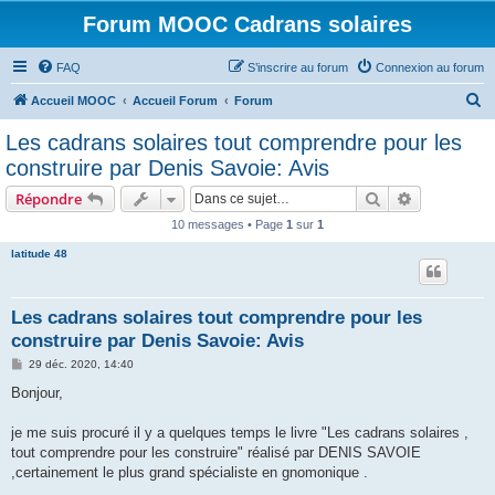
Forum MOOC Cadrans solaires
FAQ
S’inscrire au forum
Connexion au forum
R
Accueil MOOC
Accueil Forum
Forum
e
Les cadrans solaires tout comprendre pour les
c
construire par Denis Savoie: Avis
h
Rechercher
Recherche 
Répondre
e
10 messages • Page
1
sur
1
r
latitude 48
c
h
e
Les cadrans solaires tout comprendre pour les
construire par Denis Savoie: Avis
r
M
29 déc. 2020, 14:40
e
s
Bonjour,
s
a
g
je me suis procuré il y a quelques temps le livre "Les cadrans solaires ,
e
tout comprendre pour les construire" réalisé par DENIS SAVOIE
,certainement le plus grand spécialiste en gnomonique .