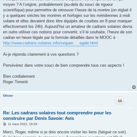
moyen ? A l’origine, probablement (au-delà du souci de rigueur
scientifique) pour permettre de retrouver l’heure de la montre (on réglait il
y a quelques siècles les montres et horloges sur les méridiennes à midi
solaire et elles devaient donc être équipés de courbes en 8 pour marquer
effectivement les 24h). Aujourd’hui un amateur de cadrans solaires devra
en outre utiliser ces notions pour convertir, s’il le souhaite, l’heure de son
cadran en heure légale par la formule détaillée dans le MOOC à
http://www.cadrans-solaires.info/sequen ... egale.html
Ai-je répondu clairement à vos questions ?
Persévérez dans votre souci de bien comprendre tous ces aspects !
Bien cordialement
Roger Torrenti
Olivier
Re: Les cadrans solaires tout comprendre pour les
construire par Denis Savoie: Avis
M
11 mars 2022, 19:29
e
s
Merci, Roger, même si je dois encore visiter les liens (fatigué ce soir).
s