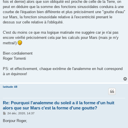
fois et demie) alors que son obliquité est proche de celle de la Terre, on
peut en déduire que la somme des fonctions sinusoïdales conduira à une
courbe de l'équation bien différente et plus précisément une "goutte d'eau"
sur Mars, la fonction sinusoïdale relative à l'excentricité prenant le
dessus sur celle relative à l'obliquité.
C'est du moins ce que ma logique matinale me suggère car je n'ai pas
encore vérifié précisément cela par les calculs pour Mars (mais je m'y
mettrai!)
Bien cordialement
Roger Torrenti
PS: et effectivement, chaque extrême de l'analemme en huit correspond
à un équinoxe!
latitude 48
Re: Pourquoi l'analemme du soleil a il la forme d'un huit
alors que sur Mars c'est la forme d'une goutte?
M
24 déc. 2020, 14:37
e
s
Bonjour Roger,
s
a