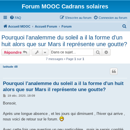
Forum MOOC Cadrans solaires
FAQ
S’inscrire au forum
Connexion au forum
R
Accueil MOOC
Accueil Forum
Forum
e
Pourquoi l'analemme du soleil a il la forme d'un
c
huit alors que sur Mars il représente une goutte?
h
Rechercher
Recherche 
Répondre
e
7 messages • Page
1
sur
1
r
latitude 48
c
h
e
Pourquoi l'analemme du soleil a il la forme d'un huit
alors que sur Mars il représente une goutte?
r
M
19 déc. 2020, 18:09
e
s
Bonsoir,
s
a
g
Après une longue absence , et les jours qui diminuent , l'hiver qui arrive ,
e
nous voici de retour sur le forum.
Avec cette fois une question un peu particulière , mais je serais comblé