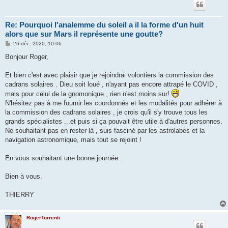
Re: Pourquoi l'analemme du soleil a il la forme d'un huit
alors que sur Mars il représente une goutte?
M
26 déc. 2020, 10:06
e
s
Bonjour Roger,
s
a
g
Et bien c'est avec plaisir que je rejoindrai volontiers la commission des
e
cadrans solaires . Dieu soit loué , n'ayant pas encore attrapé le COVID ,
mais pour celui de la gnomonique , rien n'est moins sur!
N'hésitez pas à me fournir les coordonnés et les modalités pour adhérer à
la commission des cadrans solaires , je crois qu'il s'y trouve tous les
grands spécialistes ...et puis si ça pouvait être utile à d'autres personnes.
Ne souhaitant pas en rester là , suis fasciné par les astrolabes et la
navigation astronomique, mais tout se rejoint !
En vous souhaitant une bonne journée.
Bien à vous.
THIERRY
RogerTorrenti