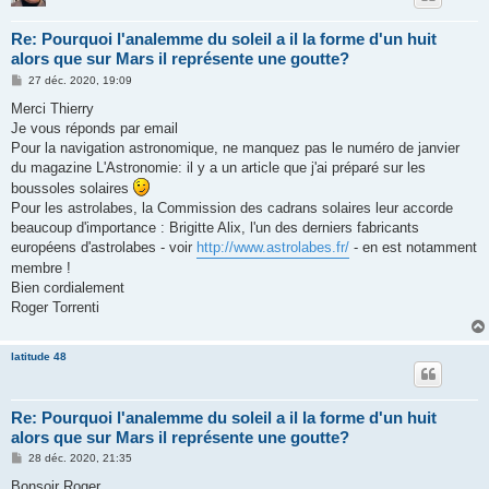
Re: Pourquoi l'analemme du soleil a il la forme d'un huit
alors que sur Mars il représente une goutte?
M
27 déc. 2020, 19:09
e
s
Merci Thierry
s
Je vous réponds par email
a
g
Pour la navigation astronomique, ne manquez pas le numéro de janvier
e
du magazine L'Astronomie: il y a un article que j'ai préparé sur les
boussoles solaires
Pour les astrolabes, la Commission des cadrans solaires leur accorde
beaucoup d'importance : Brigitte Alix, l'un des derniers fabricants
européens d'astrolabes - voir
http://www.astrolabes.fr/
- en est notamment
membre !
Bien cordialement
Roger Torrenti
latitude 48
Re: Pourquoi l'analemme du soleil a il la forme d'un huit
alors que sur Mars il représente une goutte?
M
28 déc. 2020, 21:35
e
s
Bonsoir Roger,