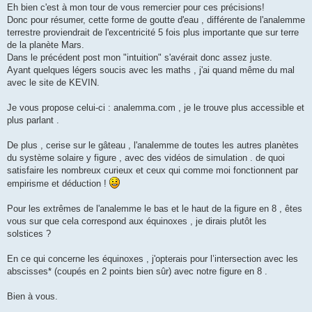
g
Eh bien c'est à mon tour de vous remercier pour ces précisions!
e
Donc pour résumer, cette forme de goutte d'eau , différente de l'analemme
terrestre proviendrait de l'excentricité 5 fois plus importante que sur terre
de la planète Mars.
Dans le précédent post mon "intuition" s'avérait donc assez juste.
Ayant quelques légers soucis avec les maths , j'ai quand même du mal
avec le site de KEVIN.
Je vous propose celui-ci : analemma.com , je le trouve plus accessible et
plus parlant .
De plus , cerise sur le gâteau , l'analemme de toutes les autres planètes
du système solaire y figure , avec des vidéos de simulation . de quoi
satisfaire les nombreux curieux et ceux qui comme moi fonctionnent par
empirisme et déduction !
Pour les extrêmes de l'analemme le bas et le haut de la figure en 8 , êtes
vous sur que cela correspond aux équinoxes , je dirais plutôt les
solstices ?
En ce qui concerne les équinoxes , j'opterais pour l’intersection avec les
abscisses* (coupés en 2 points bien sûr) avec notre figure en 8 .
Bien à vous.