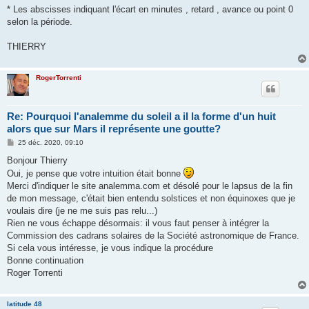
* Les abscisses indiquant l'écart en minutes , retard , avance ou point 0
selon la période.
THIERRY
RogerTorrenti
Re: Pourquoi l'analemme du soleil a il la forme d'un huit
alors que sur Mars il représente une goutte?
M
25 déc. 2020, 09:10
e
s
Bonjour Thierry
s
Oui, je pense que votre intuition était bonne
a
g
Merci d'indiquer le site analemma.com et désolé pour le lapsus de la fin
e
de mon message, c'était bien entendu solstices et non équinoxes que je
voulais dire (je ne me suis pas relu...)
Rien ne vous échappe désormais: il vous faut penser à intégrer la
Commission des cadrans solaires de la Société astronomique de France.
Si cela vous intéresse, je vous indique la procédure
Bonne continuation
Roger Torrenti
latitude 48