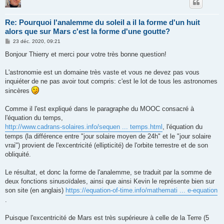
Re: Pourquoi l'analemme du soleil a il la forme d'un huit
alors que sur Mars c'est la forme d'une goutte?
M
23 déc. 2020, 09:21
e
s
Bonjour Thierry et merci pour votre très bonne question!
s
a
g
L'astronomie est un domaine très vaste et vous ne devez pas vous
e
inquiéter de ne pas avoir tout compris: c'est le lot de tous les astronomes
sincères
Comme il l'est expliqué dans le paragraphe du MOOC consacré à
l'équation du temps,
http://www.cadrans-solaires.info/sequen ... temps.html
, l'équation du
temps (la différence entre "jour solaire moyen de 24h" et le "jour solaire
vrai") provient de l'excentricité (ellipticité) de l'orbite terrestre et de son
obliquité.
Le résultat, et donc la forme de l'analemme, se traduit par la somme de
deux fonctions sinusoïdales, ainsi que ainsi Kevin le représente bien sur
son site (en anglais)
https://equation-of-time.info/mathemati ... e-equation
.
Puisque l'excentricité de Mars est très supérieure à celle de la Terre (5