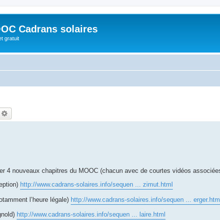
OC Cadrans solaires
t gratuit
echercher
Recherche avancée
 créer 4 nouveaux chapitres du MOOC (chacun avec de courtes vidéos associées
ception)
http://www.cadrans-solaires.info/sequen ... zimut.html
otamment l’heure légale)
http://www.cadrans-solaires.info/sequen ... erger.htm
gnold)
http://www.cadrans-solaires.info/sequen ... laire.html