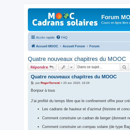
Forum MO
Cours en ligne libre e
Accès rapide
FAQ
Accueil MOOC
Accueil Forum
Forum
Quatre nouveaux chapitres du MOOC
R
Répondre
Quatre nouveaux chapitres du MOOC
M
par
RogerTorrenti
»
20 avr. 2020, 16:26
e
s
Bonjour à tous
s
a
g
J’ai profité du temps libre que le confinement offre pour
e
Les cadrans de hauteur et d’azimut (histoire et con
Comment construire un cadran de berger (donnant n
Comment construire un compas solaire (de type Ba