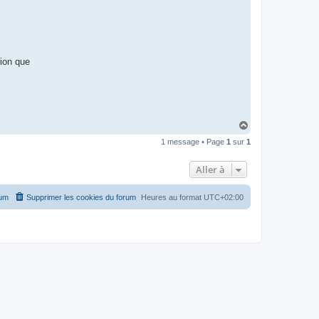
tion que
H
a
1 message • Page
1
sur
1
u
t
Aller à
rum
Supprimer les cookies du forum
Heures au format
UTC+02:00