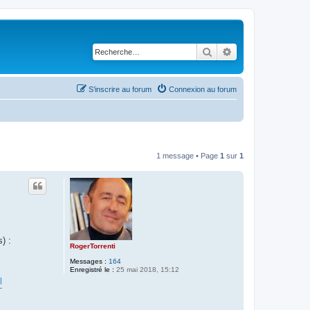
Rechercher
Recherche avancé
S’inscrire au forum
Connexion au forum
1 message • Page
1
sur
1
) :
RogerTorrenti
Messages :
164
Enregistré le :
25 mai 2018, 15:12
l