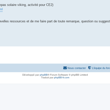
s solaire viking, activité pour CE2)
ml
velles ressources et de me faire part de toute remarque, question ou sugges
Nous contacter
L’équipe du fo
Développé par
phpBB
® Forum Software © phpBB Limited
Traduit par
phpBB-fr.com