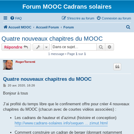
Forum MOOC Cadrans solaires
FAQ
S’inscrire au forum
Connexion au forum
R
Accueil MOOC
Accueil Forum
Forum
e
Quatre nouveaux chapitres du MOOC
c
Rechercher
Recherche 
Répondre
h
1 message • Page
1
sur
1
e
RogerTorrenti
r
c
h
Quatre nouveaux chapitres du MOOC
e
M
20 avr. 2020, 16:26
e
r
s
Bonjour à tous
s
a
g
J’ai profité du temps libre que le confinement offre pour créer 4 nouveaux
e
chapitres du MOOC (chacun avec de courtes vidéos associées) :
Les cadrans de hauteur et d’azimut (histoire et conception)
http://www.cadrans-solaires.info/sequen ... zimut.html
Comment construire un cadran de berger (donnant notamment