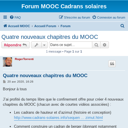
Forum MOOC Cadrans solaires
FAQ
S’inscrire au forum
Connexion au forum
R
Accueil MOOC
Accueil Forum
Forum
e
Quatre nouveaux chapitres du MOOC
c
Rechercher
Recherche 
Répondre
h
1 message • Page
1
sur
1
e
RogerTorrenti
r
c
h
Quatre nouveaux chapitres du MOOC
e
M
20 avr. 2020, 16:26
e
r
s
Bonjour à tous
s
a
g
J’ai profité du temps libre que le confinement offre pour créer 4 nouveaux
e
chapitres du MOOC (chacun avec de courtes vidéos associées) :
Les cadrans de hauteur et d’azimut (histoire et conception)
http://www.cadrans-solaires.info/sequen ... zimut.html
Comment construire un cadran de berger (donnant notamment