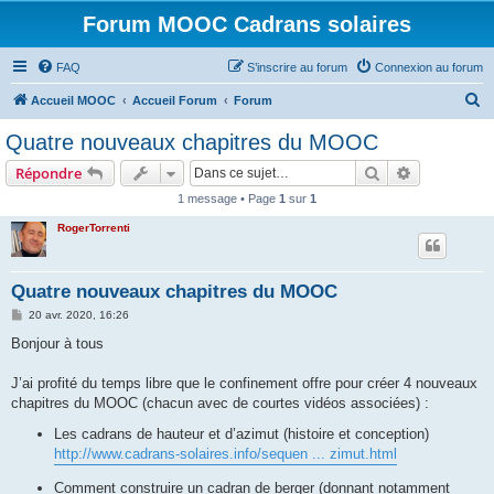
Forum MOOC Cadrans solaires
FAQ
S’inscrire au forum
Connexion au forum
R
Accueil MOOC
Accueil Forum
Forum
e
Quatre nouveaux chapitres du MOOC
c
Rechercher
Recherche 
Répondre
h
1 message • Page
1
sur
1
e
RogerTorrenti
r
c
h
Quatre nouveaux chapitres du MOOC
e
M
20 avr. 2020, 16:26
e
r
s
Bonjour à tous
s
a
g
J’ai profité du temps libre que le confinement offre pour créer 4 nouveaux
e
chapitres du MOOC (chacun avec de courtes vidéos associées) :
Les cadrans de hauteur et d’azimut (histoire et conception)
http://www.cadrans-solaires.info/sequen ... zimut.html
Comment construire un cadran de berger (donnant notamment