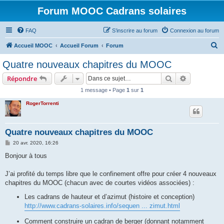
Forum MOOC Cadrans solaires
FAQ
S’inscrire au forum
Connexion au forum
R
Accueil MOOC
Accueil Forum
Forum
e
Quatre nouveaux chapitres du MOOC
c
Rechercher
Recherche 
Répondre
h
1 message • Page
1
sur
1
e
RogerTorrenti
r
c
h
Quatre nouveaux chapitres du MOOC
e
M
20 avr. 2020, 16:26
e
r
s
Bonjour à tous
s
a
g
J’ai profité du temps libre que le confinement offre pour créer 4 nouveaux
e
chapitres du MOOC (chacun avec de courtes vidéos associées) :
Les cadrans de hauteur et d’azimut (histoire et conception)
http://www.cadrans-solaires.info/sequen ... zimut.html
Comment construire un cadran de berger (donnant notamment