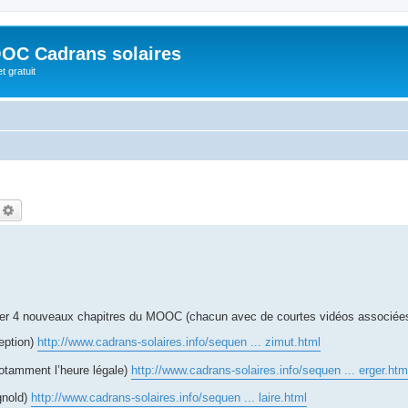
OC Cadrans solaires
t gratuit
echercher
Recherche avancée
 créer 4 nouveaux chapitres du MOOC (chacun avec de courtes vidéos associées
ception)
http://www.cadrans-solaires.info/sequen ... zimut.html
otamment l’heure légale)
http://www.cadrans-solaires.info/sequen ... erger.htm
gnold)
http://www.cadrans-solaires.info/sequen ... laire.html