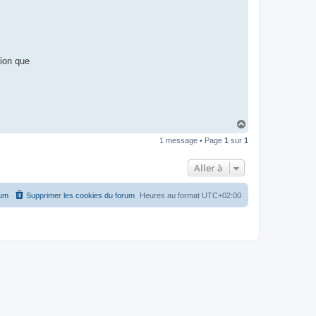
tion que
H
a
1 message • Page
1
sur
1
u
t
Aller à
rum
Supprimer les cookies du forum
Heures au format
UTC+02:00