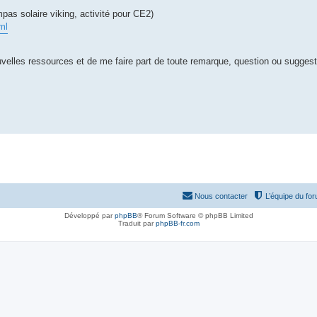
s solaire viking, activité pour CE2)
ml
velles ressources et de me faire part de toute remarque, question ou sugges
Nous contacter
L’équipe du fo
Développé par
phpBB
® Forum Software © phpBB Limited
Traduit par
phpBB-fr.com