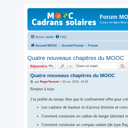
Forum MO
Cours en ligne libre e
Accès rapide
FAQ
Accueil MOOC
Accueil Forum
Forum
Quatre nouveaux chapitres du MOOC
R
Répondre
Quatre nouveaux chapitres du MOOC
M
par
RogerTorrenti
»
20 avr. 2020, 16:26
e
s
Bonjour à tous
s
a
g
J’ai profité du temps libre que le confinement offre pour
e
Les cadrans de hauteur et d’azimut (histoire et con
Comment construire un cadran de berger (donnant n
Comment construire un compas solaire (de type Ba