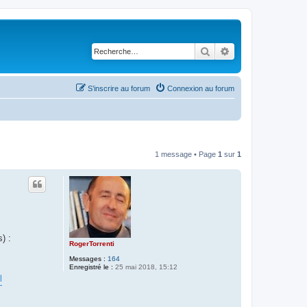
Rechercher
Recherche avancé
S’inscrire au forum
Connexion au forum
1 message • Page
1
sur
1
) :
RogerTorrenti
Messages :
164
Enregistré le :
25 mai 2018, 15:12
l