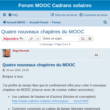
Forum MOOC Cadrans solaires
FAQ
S’inscrire au forum
Connexion au forum
R
Accueil MOOC
Accueil Forum
Forum
e
Quatre nouveaux chapitres du MOOC
c
Rechercher
Recherche 
Répondre
h
1 message • Page
1
sur
1
e
RogerTorrenti
r
c
h
Quatre nouveaux chapitres du MOOC
e
M
20 avr. 2020, 16:26
e
r
s
Bonjour à tous
s
a
g
J’ai profité du temps libre que le confinement offre pour créer 4 nouveaux
e
chapitres du MOOC (chacun avec de courtes vidéos associées) :
Les cadrans de hauteur et d’azimut (histoire et conception)
http://www.cadrans-solaires.info/sequen ... zimut.html
Comment construire un cadran de berger (donnant notamment