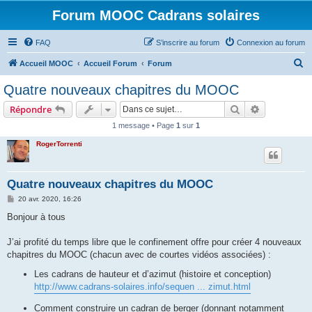
Forum MOOC Cadrans solaires
FAQ
S’inscrire au forum
Connexion au forum
R
Accueil MOOC
Accueil Forum
Forum
e
Quatre nouveaux chapitres du MOOC
c
Rechercher
Recherche 
Répondre
h
1 message • Page
1
sur
1
e
RogerTorrenti
r
c
h
Quatre nouveaux chapitres du MOOC
e
M
20 avr. 2020, 16:26
e
r
s
Bonjour à tous
s
a
g
J’ai profité du temps libre que le confinement offre pour créer 4 nouveaux
e
chapitres du MOOC (chacun avec de courtes vidéos associées) :
Les cadrans de hauteur et d’azimut (histoire et conception)
http://www.cadrans-solaires.info/sequen ... zimut.html
Comment construire un cadran de berger (donnant notamment