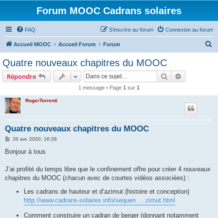
Forum MOOC Cadrans solaires
FAQ
S’inscrire au forum
Connexion au forum
R
Accueil MOOC
Accueil Forum
Forum
e
Quatre nouveaux chapitres du MOOC
c
Rechercher
Recherche 
Répondre
h
1 message • Page
1
sur
1
e
RogerTorrenti
r
c
h
Quatre nouveaux chapitres du MOOC
e
M
20 avr. 2020, 16:26
e
r
s
Bonjour à tous
s
a
g
J’ai profité du temps libre que le confinement offre pour créer 4 nouveaux
e
chapitres du MOOC (chacun avec de courtes vidéos associées) :
Les cadrans de hauteur et d’azimut (histoire et conception)
http://www.cadrans-solaires.info/sequen ... zimut.html
Comment construire un cadran de berger (donnant notamment