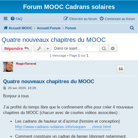
Forum MOOC Cadrans solaires
FAQ
S’inscrire au forum
Connexion au forum
R
Accueil MOOC
Accueil Forum
Forum
e
Quatre nouveaux chapitres du MOOC
c
Rechercher
Recherche 
Répondre
h
1 message • Page
1
sur
1
e
RogerTorrenti
r
c
h
Quatre nouveaux chapitres du MOOC
e
M
20 avr. 2020, 16:26
e
r
s
Bonjour à tous
s
a
g
J’ai profité du temps libre que le confinement offre pour créer 4 nouveaux
e
chapitres du MOOC (chacun avec de courtes vidéos associées) :
Les cadrans de hauteur et d’azimut (histoire et conception)
http://www.cadrans-solaires.info/sequen ... zimut.html
Comment construire un cadran de berger (donnant notamment