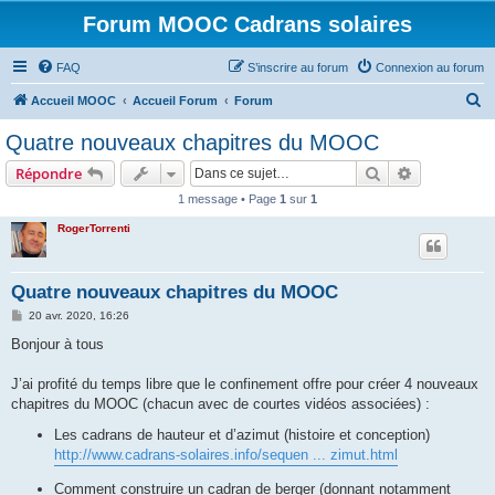
Forum MOOC Cadrans solaires
FAQ
S’inscrire au forum
Connexion au forum
R
Accueil MOOC
Accueil Forum
Forum
e
Quatre nouveaux chapitres du MOOC
c
Rechercher
Recherche 
Répondre
h
1 message • Page
1
sur
1
e
RogerTorrenti
r
c
h
Quatre nouveaux chapitres du MOOC
e
M
20 avr. 2020, 16:26
e
r
s
Bonjour à tous
s
a
g
J’ai profité du temps libre que le confinement offre pour créer 4 nouveaux
e
chapitres du MOOC (chacun avec de courtes vidéos associées) :
Les cadrans de hauteur et d’azimut (histoire et conception)
http://www.cadrans-solaires.info/sequen ... zimut.html
Comment construire un cadran de berger (donnant notamment