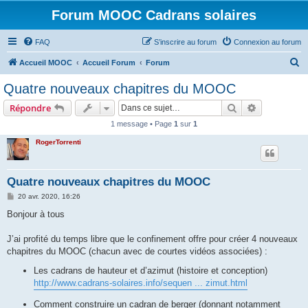
Forum MOOC Cadrans solaires
FAQ
S’inscrire au forum
Connexion au forum
R
Accueil MOOC
Accueil Forum
Forum
e
Quatre nouveaux chapitres du MOOC
c
Rechercher
Recherche 
Répondre
h
1 message • Page
1
sur
1
e
RogerTorrenti
r
c
h
Quatre nouveaux chapitres du MOOC
e
M
20 avr. 2020, 16:26
e
r
s
Bonjour à tous
s
a
g
J’ai profité du temps libre que le confinement offre pour créer 4 nouveaux
e
chapitres du MOOC (chacun avec de courtes vidéos associées) :
Les cadrans de hauteur et d’azimut (histoire et conception)
http://www.cadrans-solaires.info/sequen ... zimut.html
Comment construire un cadran de berger (donnant notamment