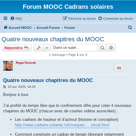
Forum MOOC Cadrans solaires
FAQ
S’inscrire au forum
Connexion au forum
R
Accueil MOOC
Accueil Forum
Forum
e
Quatre nouveaux chapitres du MOOC
c
Rechercher
Recherche 
Répondre
h
1 message • Page
1
sur
1
e
RogerTorrenti
r
c
h
Quatre nouveaux chapitres du MOOC
e
M
20 avr. 2020, 16:26
e
r
s
Bonjour à tous
s
a
g
J’ai profité du temps libre que le confinement offre pour créer 4 nouveaux
e
chapitres du MOOC (chacun avec de courtes vidéos associées) :
Les cadrans de hauteur et d’azimut (histoire et conception)
http://www.cadrans-solaires.info/sequen ... zimut.html
Comment construire un cadran de berger (donnant notamment