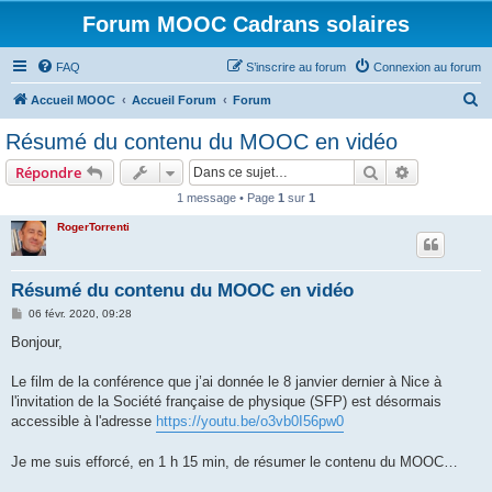
Forum MOOC Cadrans solaires
FAQ
S’inscrire au forum
Connexion au forum
R
Accueil MOOC
Accueil Forum
Forum
e
Résumé du contenu du MOOC en vidéo
c
Rechercher
Recherche 
Répondre
h
1 message • Page
1
sur
1
e
RogerTorrenti
r
c
h
Résumé du contenu du MOOC en vidéo
e
M
06 févr. 2020, 09:28
e
r
s
Bonjour,
s
a
g
Le film de la conférence que j’ai donnée le 8 janvier dernier à Nice à
e
l'invitation de la Société française de physique (SFP) est désormais
accessible à l'adresse
https://youtu.be/o3vb0I56pw0
Je me suis efforcé, en 1 h 15 min, de résumer le contenu du MOOC…