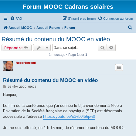
Forum MOOC Cadrans solaires
FAQ
S’inscrire au forum
Connexion au forum
R
Accueil MOOC
Accueil Forum
Forum
e
Résumé du contenu du MOOC en vidéo
c
Rechercher
Recherche 
Répondre
h
1 message • Page
1
sur
1
e
RogerTorrenti
r
c
h
Résumé du contenu du MOOC en vidéo
e
M
06 févr. 2020, 09:28
e
r
s
Bonjour,
s
a
g
Le film de la conférence que j’ai donnée le 8 janvier dernier à Nice à
e
l'invitation de la Société française de physique (SFP) est désormais
accessible à l'adresse
https://youtu.be/o3vb0I56pw0
Je me suis efforcé, en 1 h 15 min, de résumer le contenu du MOOC…