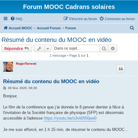
Forum MOOC Cadrans solaires
FAQ
S’inscrire au forum
Connexion au forum
R
Accueil MOOC
Accueil Forum
Forum
e
Résumé du contenu du MOOC en vidéo
c
Rechercher
Recherche 
Répondre
h
1 message • Page
1
sur
1
e
RogerTorrenti
r
c
h
Résumé du contenu du MOOC en vidéo
e
M
06 févr. 2020, 09:28
e
r
s
Bonjour,
s
a
g
Le film de la conférence que j’ai donnée le 8 janvier dernier à Nice à
e
l'invitation de la Société française de physique (SFP) est désormais
accessible à l'adresse
https://youtu.be/o3vb0I56pw0
Je me suis efforcé, en 1 h 15 min, de résumer le contenu du MOOC…